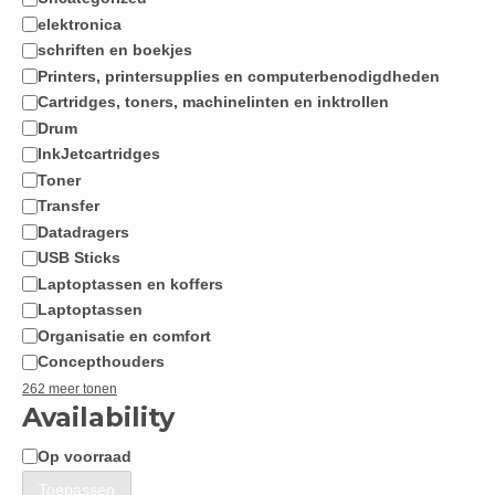
Categorie
elektronica
schriften en boekjes
Printers, printersupplies en computerbenodigdheden
Cartridges, toners, machinelinten en inktrollen
Drum
InkJetcartridges
Toner
Transfer
Datadragers
USB Sticks
Laptoptassen en koffers
Laptoptassen
Organisatie en comfort
Concepthouders
262 meer tonen
Availability
Op voorraad
Beschikbaarheid
Toepassen