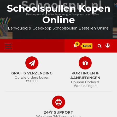
Ga
Schoolspullen Kopen
naar
de
Online
inhoud
Eenvoudig & Goedkoop Schoolspullen Bestellen Online!
Primair
0
€0,00
menu
GRATIS VERZENDING
KORTINGEN &
Op alle orders boven
AANBIEDINGEN
€50.00
Coupon Codes &
Aanbiedingen
24/7 SUPPORT
We staan 24/7 voor u klaar