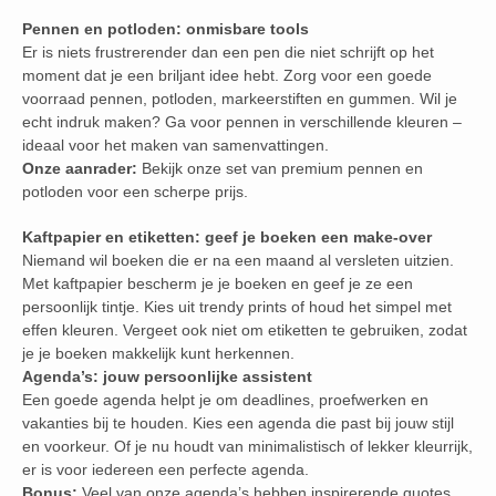
Pennen en potloden: onmisbare tools
Er is niets frustrerender dan een pen die niet schrijft op het
moment dat je een briljant idee hebt. Zorg voor een goede
voorraad pennen, potloden, markeerstiften en gummen. Wil je
echt indruk maken? Ga voor pennen in verschillende kleuren –
ideaal voor het maken van samenvattingen.
Onze aanrader:
Bekijk onze set van premium pennen en
potloden voor een scherpe prijs.
Kaftpapier en etiketten: geef je boeken een make-over
Niemand wil boeken die er na een maand al versleten uitzien.
Met kaftpapier bescherm je je boeken en geef je ze een
persoonlijk tintje. Kies uit trendy prints of houd het simpel met
effen kleuren. Vergeet ook niet om etiketten te gebruiken, zodat
je je boeken makkelijk kunt herkennen.
Agenda’s: jouw persoonlijke assistent
Een goede agenda helpt je om deadlines, proefwerken en
vakanties bij te houden. Kies een agenda die past bij jouw stijl
en voorkeur. Of je nu houdt van minimalistisch of lekker kleurrijk,
er is voor iedereen een perfecte agenda.
Bonus:
Veel van onze agenda’s hebben inspirerende quotes