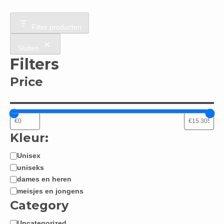
Filter producten
Sluiten
Filters
Price
Kleur:
Unisex
Jongen
uniseks
/
dames en heren
Meisje:
meisjes en jongens
Category
Uncategorized