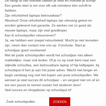
Dit hangt af van hoeveel vakken je hebt en hoeveel je schrijft.
Een goede start is om voor elk vak minstens één schrift te
hebben.
Zijn refurbished laptops betrouwbaar?
Absoluut! Onze refurbished laptops zijn uitvoerig getest en
worden geleverd met garantie. Ze werken net zo goed als
nieuwe laptops, maar zijn veel goedkoper.
Kan ik schoolspullen retourneren?
Ja, we hebben een soepel retourbeleid. Mocht je niet tevreden
zijn, neem dan contact met ons op. Conclusie: Start je
schooljaar goed voorbereid
Met de juiste schoolspullen wordt het schooljaar niet alleen
makkelijker, maar ook leuker. Of je nu op zoek bent naar een
stijlvolle schooltas, een betrouwbare laptop of hip kaftpapier, bij
schoolspul.nl ben je aan het juiste adres. Wacht niet langer en
begin vandaag nog met het kopen van jouw schoolspullen. We
wensen je veel succes dit schooljaar – en vergeet niet om af en
toe een pauze te nemen tussen het studeren door!
Veel succes en shopplezier op schoolspul.nl!
Zoeken
ZOEKEN