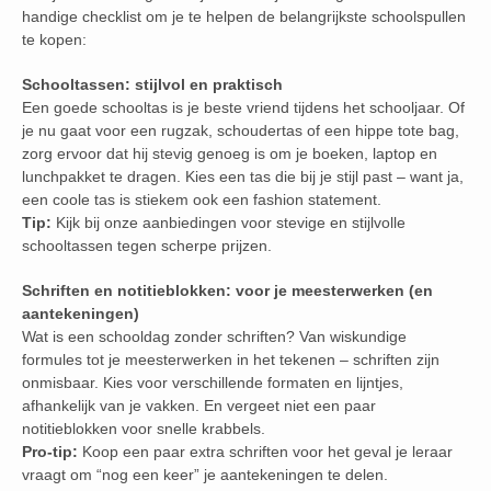
handige checklist om je te helpen de belangrijkste schoolspullen
te kopen:
Schooltassen: stijlvol en praktisch
Een goede schooltas is je beste vriend tijdens het schooljaar. Of
je nu gaat voor een rugzak, schoudertas of een hippe tote bag,
zorg ervoor dat hij stevig genoeg is om je boeken, laptop en
lunchpakket te dragen. Kies een tas die bij je stijl past – want ja,
een coole tas is stiekem ook een fashion statement.
Tip:
Kijk bij onze aanbiedingen voor stevige en stijlvolle
schooltassen tegen scherpe prijzen.
Schriften en notitieblokken: voor je meesterwerken (en
aantekeningen)
Wat is een schooldag zonder schriften? Van wiskundige
formules tot je meesterwerken in het tekenen – schriften zijn
onmisbaar. Kies voor verschillende formaten en lijntjes,
afhankelijk van je vakken. En vergeet niet een paar
notitieblokken voor snelle krabbels.
Pro-tip:
Koop een paar extra schriften voor het geval je leraar
vraagt om “nog een keer” je aantekeningen te delen.