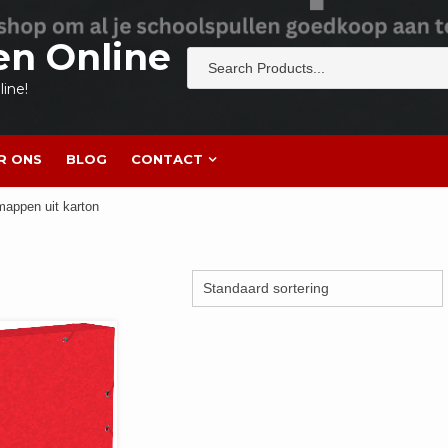
en Online
ine!
R ONS
BLOG
CONTACT
mappen uit karton