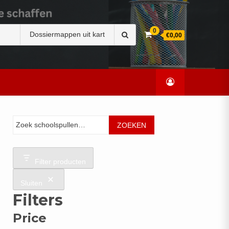
Zoek
0
€0,00
naar:
Zoeken
ZOEKEN
Filter producten
Sluiten
Filters
Price