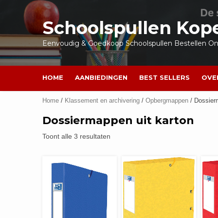
Ga
naar
Schoolspullen Kop
de
inhoud
Eenvoudig & Goedkoop Schoolspullen Bestellen Onl
HOME
AANBIEDINGEN
BEST SELLERS
OVE
Home
/
Klassement en archivering
/
Opbergmappen
/ Dossier
Dossiermappen uit karton
Toont alle 3 resultaten