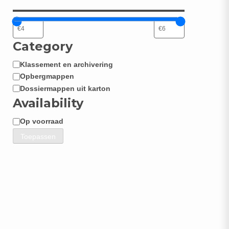
Category
Klassement en archivering
Categorie
Opbergmappen
Dossiermappen uit karton
Availability
Op voorraad
Beschikbaarheid
Toepassen