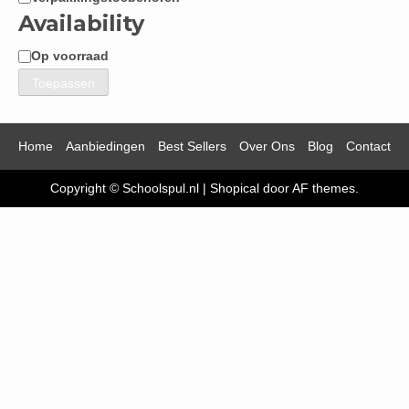
Availability
Op voorraad
Beschikbaarheid
Toepassen
Home
Aanbiedingen
Best Sellers
Over Ons
Blog
Contact
Copyright © Schoolspul.nl
|
Shopical
door AF themes.