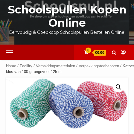
Ga
Schoolspullen Kopen
naar
de
Online
inhoud
Eenvoudig & Goedkoop Schoolspullen Bestellen Online!
Primair
0
€0,00
menu
Home
/
Facility
/
Verpakkingsmaterialen
/
Verpakkingstoebehoren
/ Katoe
klos van 100 g, ongeveer 125 m