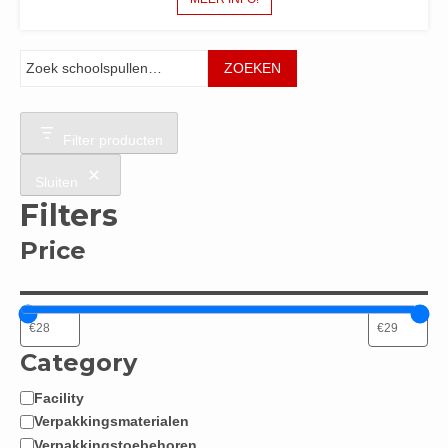
Zoeken
ZOEKEN
Filter producten
Sluiten
Filters
Price
Category
Facility
Categorie
Verpakkingsmaterialen
Verpakkingstoebehoren