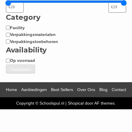
Category
Facility
Categorie
Verpakkingsmaterialen
Verpakkingstoebehoren
Availability
Op voorraad
Beschikbaarheid
Toepassen
Home
Aanbiedingen
Best Sellers
Over Ons
Blog
Contact
Copyright © Schoolspul.nl
|
Shopical
door AF themes.