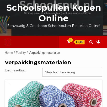
Ga
Schoolspullen Kopen
naar
de
Online
inhoud
Eenvoudig & Goedkoop Schoolspullen Bestellen Online!
Primair
0
€0,00
menu
Home
/
Facility
/ Verpakkingsmaterialen
Verpakkingsmaterialen
Enig resultaat