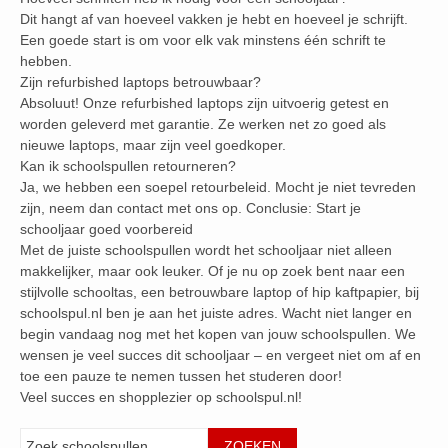
Dit hangt af van hoeveel vakken je hebt en hoeveel je schrijft.
Een goede start is om voor elk vak minstens één schrift te
hebben.
Zijn refurbished laptops betrouwbaar?
Absoluut! Onze refurbished laptops zijn uitvoerig getest en
worden geleverd met garantie. Ze werken net zo goed als
nieuwe laptops, maar zijn veel goedkoper.
Kan ik schoolspullen retourneren?
Ja, we hebben een soepel retourbeleid. Mocht je niet tevreden
zijn, neem dan contact met ons op. Conclusie: Start je
schooljaar goed voorbereid
Met de juiste schoolspullen wordt het schooljaar niet alleen
makkelijker, maar ook leuker. Of je nu op zoek bent naar een
stijlvolle schooltas, een betrouwbare laptop of hip kaftpapier, bij
schoolspul.nl ben je aan het juiste adres. Wacht niet langer en
begin vandaag nog met het kopen van jouw schoolspullen. We
wensen je veel succes dit schooljaar – en vergeet niet om af en
toe een pauze te nemen tussen het studeren door!
Veel succes en shopplezier op schoolspul.nl!
Zoeken
ZOEKEN