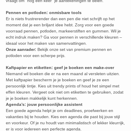
vraagt om “nog een keer” je aantekeningen te delen.
Pennen en potloden: onmisbare tools
Er is niets frustrerender dan een pen die niet schrijft op het
moment dat je een briljant idee hebt. Zorg voor een goede
voorraad pennen, potloden, markeerstiften en gummen. Wil je
echt indruk maken? Ga voor pennen in verschillende kleuren –
ideaal voor het maken van samenvattingen.
Onze aanrader:
Bekijk onze set van premium pennen en
potloden voor een scherpe prijs.
Kaftpapier en etiketten: geef je boeken een make-over
Niemand wil boeken die er na een maand al versleten uitzien.
Met kaftpapier bescherm je je boeken en geef je ze een
persoonlijk tintje. Kies uit trendy prints of houd het simpel met
effen kleuren. Vergeet ook niet om etiketten te gebruiken, zodat
je je boeken makkelijk kunt herkennen.
Agenda’s: jouw persoonlijke assistent
Een goede agenda helpt je om deadlines, proefwerken en
vakanties bij te houden. Kies een agenda die past bij jouw stijl
en voorkeur. Of je nu houdt van minimalistisch of lekker kleurrijk,
er is voor iedereen een perfecte agenda.