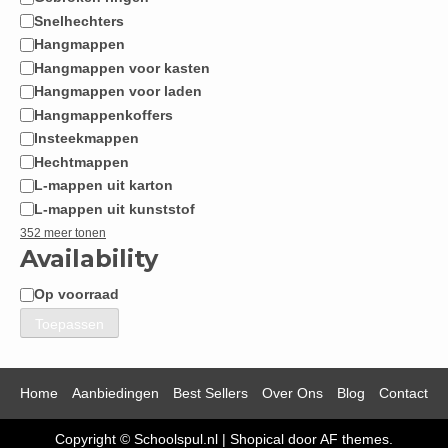
Snelhechters
Hangmappen
Hangmappen voor kasten
Hangmappen voor laden
Hangmappenkoffers
Insteekmappen
Hechtmappen
L-mappen uit karton
L-mappen uit kunststof
352 meer tonen
Availability
Op voorraad
Beschikbaarheid
Toepassen
Home
Aanbiedingen
Best Sellers
Over Ons
Blog
Contact
Copyright © Schoolspul.nl
|
Shopical
door AF themes.