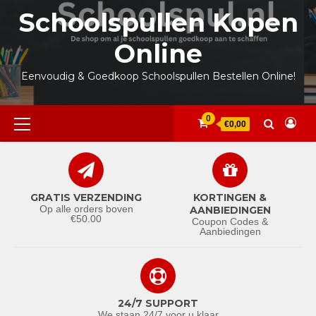
Ga
Schoolspullen Kopen
naar
de
Online
inhoud
Eenvoudig & Goedkoop Schoolspullen Bestellen Online!
Primair
0
€0,00
menu
GRATIS VERZENDING
KORTINGEN &
Op alle orders boven
AANBIEDINGEN
€50.00
Coupon Codes &
Aanbiedingen
24/7 SUPPORT
We staan 24/7 voor u klaar