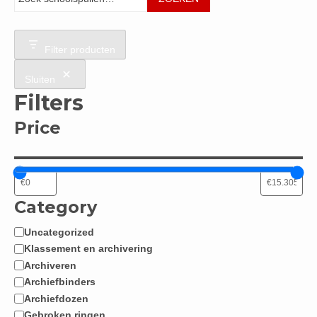
Filter producten
Sluiten
Filters
Price
Category
Uncategorized
Categorie
Klassement en archivering
Archiveren
Archiefbinders
Archiefdozen
Gebroken ringen