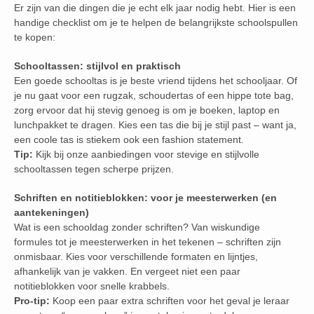
Er zijn van die dingen die je echt elk jaar nodig hebt. Hier is een
handige checklist om je te helpen de belangrijkste schoolspullen
te kopen:
Schooltassen: stijlvol en praktisch
Een goede schooltas is je beste vriend tijdens het schooljaar. Of
je nu gaat voor een rugzak, schoudertas of een hippe tote bag,
zorg ervoor dat hij stevig genoeg is om je boeken, laptop en
lunchpakket te dragen. Kies een tas die bij je stijl past – want ja,
een coole tas is stiekem ook een fashion statement.
Tip:
Kijk bij onze aanbiedingen voor stevige en stijlvolle
schooltassen tegen scherpe prijzen.
Schriften en notitieblokken: voor je meesterwerken (en
aantekeningen)
Wat is een schooldag zonder schriften? Van wiskundige
formules tot je meesterwerken in het tekenen – schriften zijn
onmisbaar. Kies voor verschillende formaten en lijntjes,
afhankelijk van je vakken. En vergeet niet een paar
notitieblokken voor snelle krabbels.
Pro-tip:
Koop een paar extra schriften voor het geval je leraar