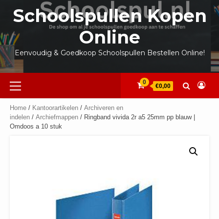
Ga
Schoolspullen Kopen
naar
de
Online
inhoud
Eenvoudig & Goedkoop Schoolspullen Bestellen Online!
Primair
0
€0,00
menu
Home
/
Kantoorartikelen
/
Archiveren en
indelen
/
Archiefmappen
/ Ringband vivida 2r a5 25mm pp blauw |
Omdoos a 10 stuk