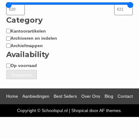
Category
Kantoorartikelen
Categorie
Archiveren en indelen
Archiefmappen
Availability
Op voorraad
Beschikbaarheid
Toepassen
Home
Aanbiedingen
Best Sellers
Over Ons
Blog
Contact
Copyright © Schoolspul.nl
|
Shopical
door AF themes.