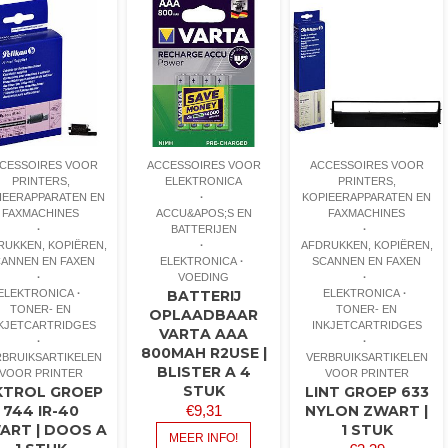
CESSOIRES VOOR
ACCESSOIRES VOOR
ACCESSOIRES VOOR
PRINTERS,
ELEKTRONICA
PRINTERS,
IEERAPPARATEN EN
KOPIEERAPPARATEN EN
FAXMACHINES
ACCU&APOS;S EN
FAXMACHINES
BATTERIJEN
RUKKEN, KOPIËREN,
AFDRUKKEN, KOPIËREN,
CANNEN EN FAXEN
ELEKTRONICA
SCANNEN EN FAXEN
VOEDING
ELEKTRONICA
BATTERIJ
ELEKTRONICA
TONER- EN
TONER- EN
OPLAADBAAR
KJETCARTRIDGES
INKJETCARTRIDGES
VARTA AAA
800MAH R2USE |
RBRUIKSARTIKELEN
VERBRUIKSARTIKELEN
BLISTER A 4
VOOR PRINTER
VOOR PRINTER
STUK
KTROL GROEP
LINT GROEP 633
744 IR-40
€
9,31
NYLON ZWART |
ART | DOOS A
1 STUK
MEER INFO!