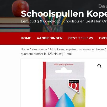
Ga
naar
Schoolspullen Kop
de
inhoud
Eenvoudig & Goedkoop Schoolspullen Bestellen Onl
HOME
AANBIEDINGEN
BEST SELLERS
OVE
Home
/
elektronica
/
Afdrukken, kopiëren, scannen en faxen
/
quantore brother lc-123 blauw | 1 stuk