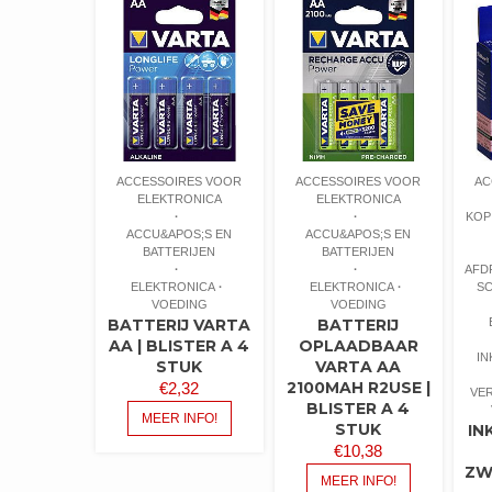
ACCESSOIRES VOOR
ACCESSOIRES VOOR
AC
ELEKTRONICA
ELEKTRONICA
KOP
ACCU&APOS;S EN
ACCU&APOS;S EN
BATTERIJEN
BATTERIJEN
AFD
ELEKTRONICA
ELEKTRONICA
S
VOEDING
VOEDING
BATTERIJ VARTA
BATTERIJ
AA | BLISTER A 4
OPLAADBAAR
IN
STUK
VARTA AA
2100MAH R2USE |
€
2,32
VE
BLISTER A 4
MEER INFO!
STUK
IN
€
10,38
ZW
MEER INFO!