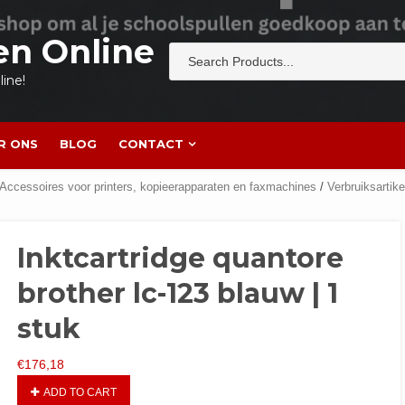
en Online
ine!
R ONS
BLOG
CONTACT
Accessoires voor printers, kopieerapparaten en faxmachines
/
Verbruiksartike
Inktcartridge quantore
brother lc-123 blauw | 1
stuk
€
176,18
ADD TO CART