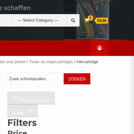
Zoek
0
€0,00
naar:
len voor printer
/
Toner- en inkjetcartridges
/ Inktcartridge
Zoeken
ZOEKEN
Filter producten
Sluiten
Filters
Price