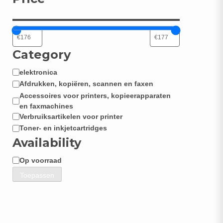
Category
elektronica
Categorie
Afdrukken, kopiëren, scannen en faxen
Accessoires voor printers, kopieerapparaten
en faxmachines
Verbruiksartikelen voor printer
Toner- en inkjetcartridges
Availability
Op voorraad
Beschikbaarheid
Toepassen