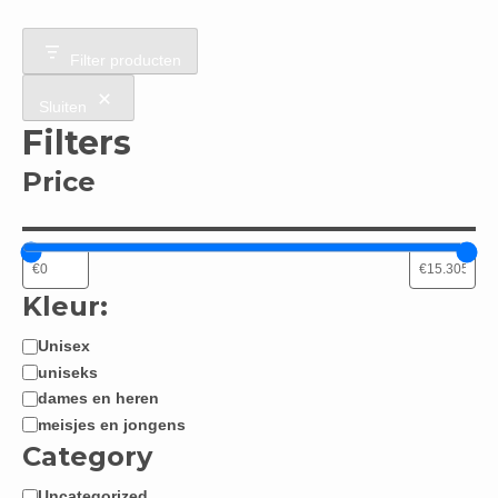
Filter producten
Sluiten
Filters
Price
Kleur:
Unisex
Jongen
uniseks
/
dames en heren
Meisje:
meisjes en jongens
Category
Uncategorized