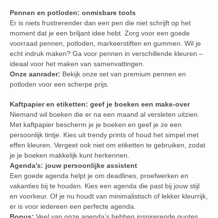
Pennen en potloden: onmisbare tools
Er is niets frustrerender dan een pen die niet schrijft op het
moment dat je een briljant idee hebt. Zorg voor een goede
voorraad pennen, potloden, markeerstiften en gummen. Wil je
echt indruk maken? Ga voor pennen in verschillende kleuren –
ideaal voor het maken van samenvattingen.
Onze aanrader:
Bekijk onze set van premium pennen en
potloden voor een scherpe prijs.
Kaftpapier en etiketten: geef je boeken een make-over
Niemand wil boeken die er na een maand al versleten uitzien.
Met kaftpapier bescherm je je boeken en geef je ze een
persoonlijk tintje. Kies uit trendy prints of houd het simpel met
effen kleuren. Vergeet ook niet om etiketten te gebruiken, zodat
je je boeken makkelijk kunt herkennen.
Agenda’s: jouw persoonlijke assistent
Een goede agenda helpt je om deadlines, proefwerken en
vakanties bij te houden. Kies een agenda die past bij jouw stijl
en voorkeur. Of je nu houdt van minimalistisch of lekker kleurrijk,
er is voor iedereen een perfecte agenda.
Bonus:
Veel van onze agenda’s hebben inspirerende quotes