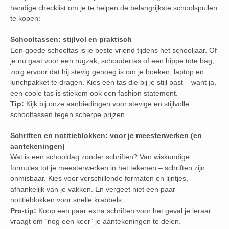
handige checklist om je te helpen de belangrijkste schoolspullen
te kopen:
Schooltassen: stijlvol en praktisch
Een goede schooltas is je beste vriend tijdens het schooljaar. Of
je nu gaat voor een rugzak, schoudertas of een hippe tote bag,
zorg ervoor dat hij stevig genoeg is om je boeken, laptop en
lunchpakket te dragen. Kies een tas die bij je stijl past – want ja,
een coole tas is stiekem ook een fashion statement.
Tip:
Kijk bij onze aanbiedingen voor stevige en stijlvolle
schooltassen tegen scherpe prijzen.
Schriften en notitieblokken: voor je meesterwerken (en
aantekeningen)
Wat is een schooldag zonder schriften? Van wiskundige
formules tot je meesterwerken in het tekenen – schriften zijn
onmisbaar. Kies voor verschillende formaten en lijntjes,
afhankelijk van je vakken. En vergeet niet een paar
notitieblokken voor snelle krabbels.
Pro-tip:
Koop een paar extra schriften voor het geval je leraar
vraagt om “nog een keer” je aantekeningen te delen.