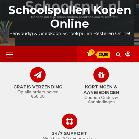
Ga
Schoolspullen Kopen
naar
de
Online
inhoud
Eenvoudig & Goedkoop Schoolspullen Bestellen Online!
Primair
0
€0,00
menu
GRATIS VERZENDING
KORTINGEN &
Op alle orders boven
AANBIEDINGEN
€50.00
Coupon Codes &
Aanbiedingen
24/7 SUPPORT
We staan 24/7 voor u klaar