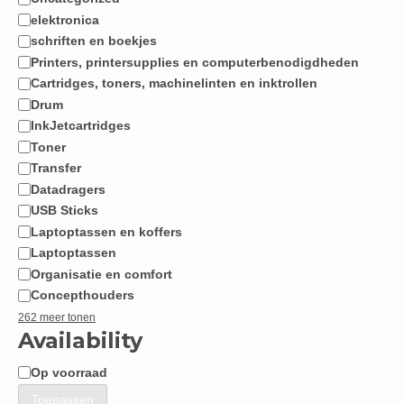
Categorie
elektronica
schriften en boekjes
Printers, printersupplies en computerbenodigdheden
Cartridges, toners, machinelinten en inktrollen
Drum
InkJetcartridges
Toner
Transfer
Datadragers
USB Sticks
Laptoptassen en koffers
Laptoptassen
Organisatie en comfort
Concepthouders
262 meer tonen
Availability
Op voorraad
Beschikbaarheid
Toepassen