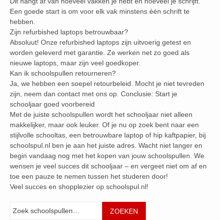
Dit hangt af van hoeveel vakken je hebt en hoeveel je schrijft.
Een goede start is om voor elk vak minstens één schrift te
hebben.
Zijn refurbished laptops betrouwbaar?
Absoluut! Onze refurbished laptops zijn uitvoerig getest en
worden geleverd met garantie. Ze werken net zo goed als
nieuwe laptops, maar zijn veel goedkoper.
Kan ik schoolspullen retourneren?
Ja, we hebben een soepel retourbeleid. Mocht je niet tevreden
zijn, neem dan contact met ons op. Conclusie: Start je
schooljaar goed voorbereid
Met de juiste schoolspullen wordt het schooljaar niet alleen
makkelijker, maar ook leuker. Of je nu op zoek bent naar een
stijlvolle schooltas, een betrouwbare laptop of hip kaftpapier, bij
schoolspul.nl ben je aan het juiste adres. Wacht niet langer en
begin vandaag nog met het kopen van jouw schoolspullen. We
wensen je veel succes dit schooljaar – en vergeet niet om af en
toe een pauze te nemen tussen het studeren door!
Veel succes en shopplezier op schoolspul.nl!
Zoeken
ZOEKEN