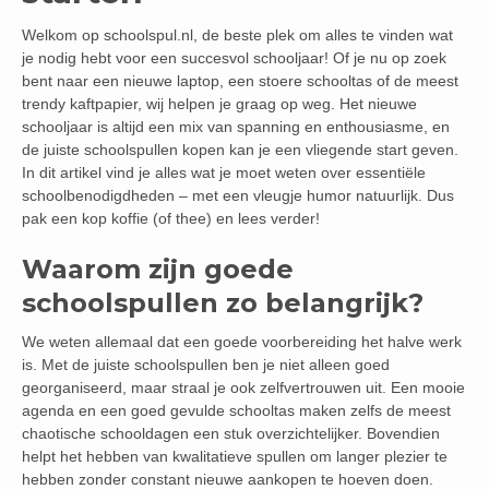
Welkom op schoolspul.nl, de beste plek om alles te vinden wat
je nodig hebt voor een succesvol schooljaar! Of je nu op zoek
bent naar een nieuwe laptop, een stoere schooltas of de meest
trendy kaftpapier, wij helpen je graag op weg. Het nieuwe
schooljaar is altijd een mix van spanning en enthousiasme, en
de juiste schoolspullen kopen kan je een vliegende start geven.
In dit artikel vind je alles wat je moet weten over essentiële
schoolbenodigdheden – met een vleugje humor natuurlijk. Dus
pak een kop koffie (of thee) en lees verder!
Waarom zijn goede
schoolspullen zo belangrijk?
We weten allemaal dat een goede voorbereiding het halve werk
is. Met de juiste schoolspullen ben je niet alleen goed
georganiseerd, maar straal je ook zelfvertrouwen uit. Een mooie
agenda en een goed gevulde schooltas maken zelfs de meest
chaotische schooldagen een stuk overzichtelijker. Bovendien
helpt het hebben van kwalitatieve spullen om langer plezier te
hebben zonder constant nieuwe aankopen te hoeven doen.