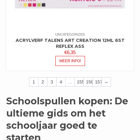
UNCATEGORIZED
ACRYLVERF TALENS ART CREATION 12ML 6ST
REFLEX ASS
€
6,35
MEER INFO!
1
2
3
4
…
155
156
157
→
Schoolspullen kopen: De
ultieme gids om het
schooljaar goed te
starten