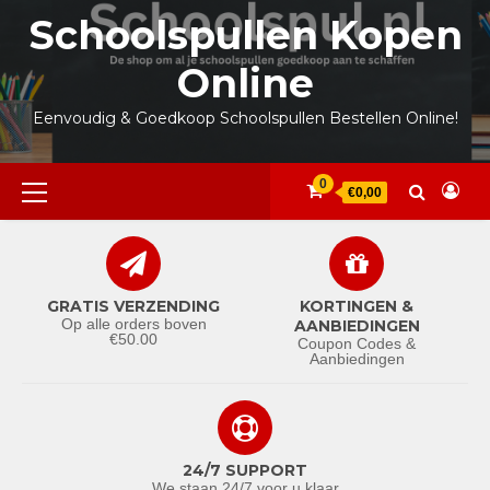
Ga
Schoolspullen Kopen
naar
de
Online
inhoud
Eenvoudig & Goedkoop Schoolspullen Bestellen Online!
Primair
0
€0,00
menu
GRATIS VERZENDING
KORTINGEN &
Op alle orders boven
AANBIEDINGEN
€50.00
Coupon Codes &
Aanbiedingen
24/7 SUPPORT
We staan 24/7 voor u klaar