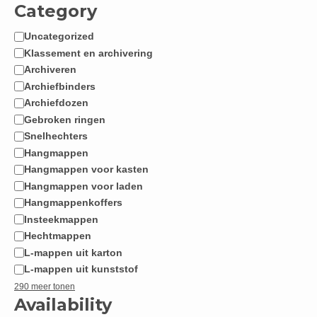
Category
Uncategorized
Categorie
Klassement en archivering
Archiveren
Archiefbinders
Archiefdozen
Gebroken ringen
Snelhechters
Hangmappen
Hangmappen voor kasten
Hangmappen voor laden
Hangmappenkoffers
Insteekmappen
Hechtmappen
L-mappen uit karton
L-mappen uit kunststof
290 meer tonen
Availability