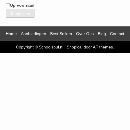
Op voorraad
Beschikbaarheid
Toepassen
Home
Aanbiedingen
Best Sellers
Over Ons
Blog
Contact
Copyright © Schoolspul.nl
|
Shopical
door AF themes.