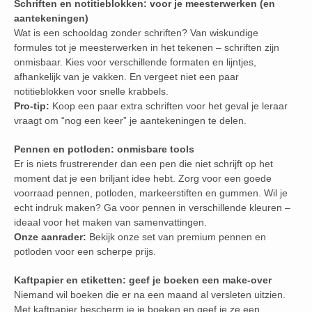
Schriften en notitieblokken: voor je meesterwerken (en
aantekeningen)
Wat is een schooldag zonder schriften? Van wiskundige
formules tot je meesterwerken in het tekenen – schriften zijn
onmisbaar. Kies voor verschillende formaten en lijntjes,
afhankelijk van je vakken. En vergeet niet een paar
notitieblokken voor snelle krabbels.
Pro-tip:
Koop een paar extra schriften voor het geval je leraar
vraagt om “nog een keer” je aantekeningen te delen.
Pennen en potloden: onmisbare tools
Er is niets frustrerender dan een pen die niet schrijft op het
moment dat je een briljant idee hebt. Zorg voor een goede
voorraad pennen, potloden, markeerstiften en gummen. Wil je
echt indruk maken? Ga voor pennen in verschillende kleuren –
ideaal voor het maken van samenvattingen.
Onze aanrader:
Bekijk onze set van premium pennen en
potloden voor een scherpe prijs.
Kaftpapier en etiketten: geef je boeken een make-over
Niemand wil boeken die er na een maand al versleten uitzien.
Met kaftpapier bescherm je je boeken en geef je ze een