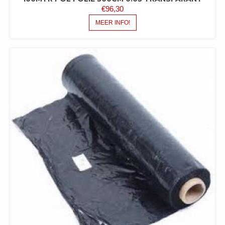
€
96,30
MEER INFO!