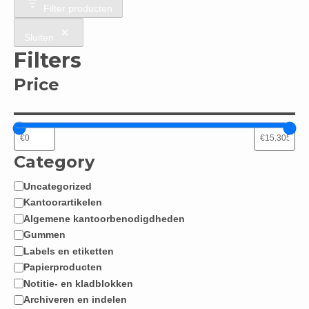
Filter producten
Sluiten
Filters
Price
Category
Uncategorized
Categorie
Kantoorartikelen
Algemene kantoorbenodigdheden
Gummen
Labels en etiketten
Papierproducten
Notitie- en kladblokken
Archiveren en indelen