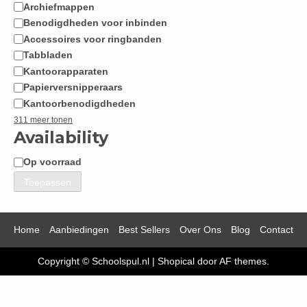
Archiefmappen
Benodigdheden voor inbinden
Accessoires voor ringbanden
Tabbladen
Kantoorapparaten
Papierversnipperaars
Kantoorbenodigdheden
311 meer tonen
Availability
Op voorraad
Beschikbaarheid
Toepassen
Home
Aanbiedingen
Best Sellers
Over Ons
Blog
Contact
Copyright © Schoolspul.nl
|
Shopical
door AF themes.