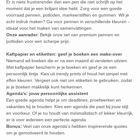
Er is niets frustrerender dan een pen die niet schrijft op het
moment dat je een briljant idee hebt. Zorg voor een goede
voorraad pennen, potloden, markeerstiften en gummen. Wil je
echt indruk maken? Ga voor pennen in verschillende kleuren –
ideaal voor het maken van samenvattingen.
Onze aanrader:
Bekijk onze set van premium pennen en
potloden voor een scherpe prijs.
Kaftpapier en etiketten: geef je boeken een make-over
Niemand wil boeken die er na een maand al versleten uitzien.
Met kaftpapier bescherm je je boeken en geef je ze een
persoonlijk tintje. Kies uit trendy prints of houd het simpel met
effen kleuren. Vergeet ook niet om etiketten te gebruiken, zodat
je je boeken makkelijk kunt herkennen.
Agenda’s: jouw persoonlijke assistent
Een goede agenda helpt je om deadlines, proefwerken en
vakanties bij te houden. Kies een agenda die past bij jouw stijl
en voorkeur. Of je nu houdt van minimalistisch of lekker kleurrijk,
er is voor iedereen een perfecte agenda.
Bonus:
Veel van onze agenda’s hebben inspirerende quotes
om je gemotiveerd te houden.