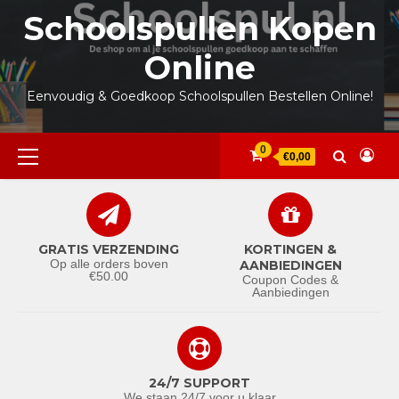
Ga
Schoolspullen Kopen
naar
de
Online
inhoud
Eenvoudig & Goedkoop Schoolspullen Bestellen Online!
Primair
0
€0,00
menu
GRATIS VERZENDING
KORTINGEN &
Op alle orders boven
AANBIEDINGEN
€50.00
Coupon Codes &
Aanbiedingen
24/7 SUPPORT
We staan 24/7 voor u klaar