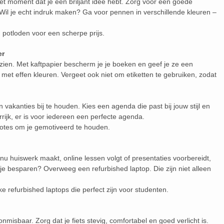
 het moment dat je een briljant idee hebt. Zorg voor een goede
il je echt indruk maken? Ga voor pennen in verschillende kleuren –
potloden voor een scherpe prijs.
er
zien. Met kaftpapier bescherm je je boeken en geef je ze een
el met effen kleuren. Vergeet ook niet om etiketten te gebruiken, zodat
akanties bij te houden. Kies een agenda die past bij jouw stijl en
rrijk, er is voor iedereen een perfecte agenda.
otes om je gemotiveerd te houden.
je nu huiswerk maakt, online lessen volgt of presentaties voorbereidt,
 je besparen? Overweeg een refurbished laptop. Die zijn niet alleen
ke refurbished laptops die perfect zijn voor studenten.
onmisbaar. Zorg dat je fiets stevig, comfortabel en goed verlicht is.