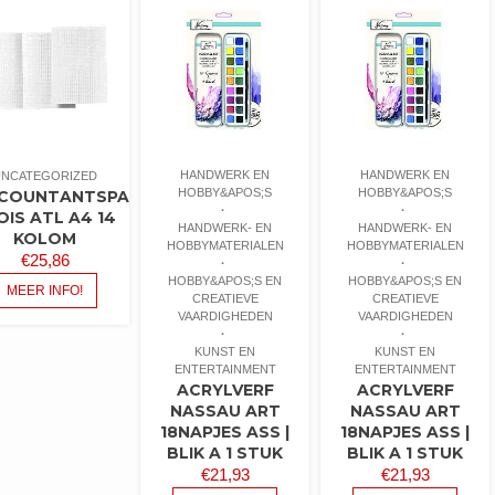
HANDWERK EN
HANDWERK EN
UNCATEGORIZED
HOBBY&APOS;S
HOBBY&APOS;S
COUNTANTSPAPIER
OIS ATL A4 14
HANDWERK- EN
HANDWERK- EN
KOLOM
HOBBYMATERIALEN
HOBBYMATERIALEN
€
25,86
HOBBY&APOS;S EN
HOBBY&APOS;S EN
MEER INFO!
CREATIEVE
CREATIEVE
VAARDIGHEDEN
VAARDIGHEDEN
KUNST EN
KUNST EN
ENTERTAINMENT
ENTERTAINMENT
ACRYLVERF
ACRYLVERF
NASSAU ART
NASSAU ART
18NAPJES ASS |
18NAPJES ASS |
BLIK A 1 STUK
BLIK A 1 STUK
€
21,93
€
21,93