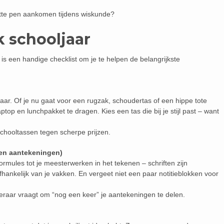
apotte pen aankomen tijdens wiskunde?
k schooljaar
r is een handige checklist om je te helpen de belangrijkste
jaar. Of je nu gaat voor een rugzak, schoudertas of een hippe tote
ptop en lunchpakket te dragen. Kies een tas die bij je stijl past – want
 schooltassen tegen scherpe prijzen.
(en aantekeningen)
rmules tot je meesterwerken in het tekenen – schriften zijn
afhankelijk van je vakken. En vergeet niet een paar notitieblokken voor
 leraar vraagt om “nog een keer” je aantekeningen te delen.