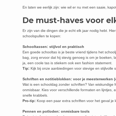
En laten we eerlijk zijn: wie wil er nu met een saaie, k
De must-haves voor el
Er zijn van die dingen die je echt elk jaar nodig hebt. Hie
schoolspullen te kopen:
Schooltassen: stijlvol en praktisch
Een goede schooltas is je beste vriend tijdens het school
bag, zorg ervoor dat hij stevig genoeg is om je boeken, la
ja, een coole tas is stiekem ook een fashion statement.
Tip:
Kijk bij onze aanbiedingen voor stevige en stijlvolle
Schriften en notitieblokken: voor je meesterwerken 
Wat is een schooldag zonder schriften? Van wiskundige fo
onmisbaar. Kies voor verschillende formaten en lijntjes, 
snelle krabbels.
Pro-tip:
Koop een paar extra schriften voor het geval je
Pennen en potloden: onmisbare tools