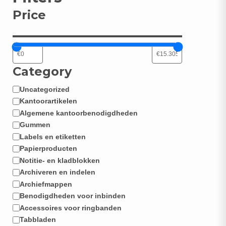
Price
N
Category
Uncategorized
Categorie
Kantoorartikelen
Algemene kantoorbenodigdheden
Gummen
Labels en etiketten
Papierproducten
Notitie- en kladblokken
Archiveren en indelen
Archiefmappen
Benodigdheden voor inbinden
Accessoires voor ringbanden
Tabbladen