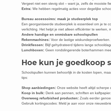
Vergeet niet een stevig slot – want ja, zelfs de mooiste fie
Extra:
We hebben regelmatig acties voor degelijke schoo
Bureau accessoires: maak je studeerplek top
Een georganiseerde studeerplek is essentieel om je te
verlichting. Het helpt je niet alleen efficiënter te werken,
Andere handige en onmisbare schoolspullen
Rekenmachines:
Voor de lastige wiskundeproefwerken.
Drinkflessen:
Blijf gehydrateerd tijdens lange schooldag
Lunchboxen:
Geen rondslingerende boterhammen meer 
Hoe kun je goedkoop 
Schoolspullen kunnen behoorlijk in de kosten lopen, maar
tips:
Shop aanbiedingen:
Onze website heeft altijd scherpe 
Koop in bulk:
Denk aan pennen, schriften en kaftpapier.
Overweeg refurbished producten:
Zoals eerder genoem
Gebruik kortingscodes: Meld je aan voor onze nieuwsbrie