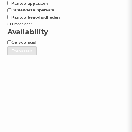
Kantoorapparaten
Papierversnipperaars
Kantoorbenodigdheden
311 meer tonen
Availability
Op voorraad
Beschikbaarheid
Toepassen