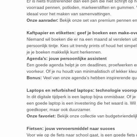
Er is niets frustrerender dan een pen die niet schrijft op
voorraad pennen, potloden, markeerstiften en gummen. W
ideaal voor het maken van samenvattingen.
Onze aanrader:
Bekijk onze set van premium pennen en 
Kaftpapier en etiketten: geef je boeken een make-ov
Niemand wil boeken die er na een maand al versleten uit
persoonlijk tintje. Kies uit trendy prints of houd het simp
je je boeken makkelijk kunt herkennen.
Agenda’s: jouw persoonlijke assistent
Een goede agenda helpt je om deadlines, proefwerken en v
voorkeur. Of je nu houdt van minimalistisch of lekker kleu
Bonus:
Veel van onze agenda’s hebben inspirerende qu
Laptops en refurbished laptops: technologie voorop
In dit digitale tijdperk is een laptop bijna onmisbaar. Of 
een goede laptop is een investering die het waard is. Wil
goedkoper, maar ook duurzamer.
Onze favoriet:
Bekijk onze collectie van budgetvriendelij
Fietsen: jouw vervoersmiddel naar succes
Voor wie op de fiets naar school gaat, is een goede fiets 