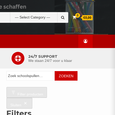
Zoek
0
€0,00
naar:
24/7 SUPPORT
We staan 24/7 voor u klaar
Zoeken
ZOEKEN
Filter producten
Sluiten
Filters