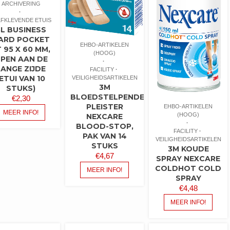
ARCHIVERING
LFKLEVENDE ETUIS
3L BUSINESS
ARD POCKET
EHBO-ARTIKELEN
 95 X 60 MM,
(HOOG)
PEN AAN DE
LANGE ZIJDE
FACILITY
(ETUI VAN 10
VEILIGHEIDSARTIKELEN
3M
STUKS)
BLOEDSTELPENDE
€
2,30
PLEISTER
EHBO-ARTIKELEN
MEER INFO!
(HOOG)
NEXCARE
BLOOD-STOP,
FACILITY
PAK VAN 14
VEILIGHEIDSARTIKELEN
STUKS
3M KOUDE
€
4,67
SPRAY NEXCARE
COLDHOT COLD
MEER INFO!
SPRAY
€
4,48
MEER INFO!