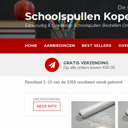
Ga
naar
Schoolspullen Kop
de
inhoud
Eenvoudig & Goedkoop Schoolspullen Bestellen Onl
HOME
AANBIEDINGEN
BEST SELLERS
OVE
GRATIS VERZENDING
Op alle orders boven €50.00
Resultaat 1–15 van de 3356 resultaten wordt getoond
UNCATEGORIZED
MEER INFO!