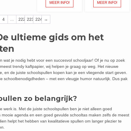
MEER INFO!
MEER INFO!
4
…
222
223
224
→
De ultieme gids om het
rten
n wat je nodig hebt voor een succesvol schooljaar! Of je nu op zoek
meest trendy kaftpapier, wij helpen je graag op weg. Het nieuwe
e, en de juiste schoolspullen kopen kan je een vliegende start geven.
tiële schoolbenodigdheden – met een vleugje humor natuurlijk. Dus pak
ullen zo belangrijk?
werk is. Met de juiste schoolspullen ben je niet alleen goed
Een mooie agenda en een goed gevulde schooltas maken zelfs de meest
ien helpt het hebben van kwalitatieve spullen om langer plezier te
en.