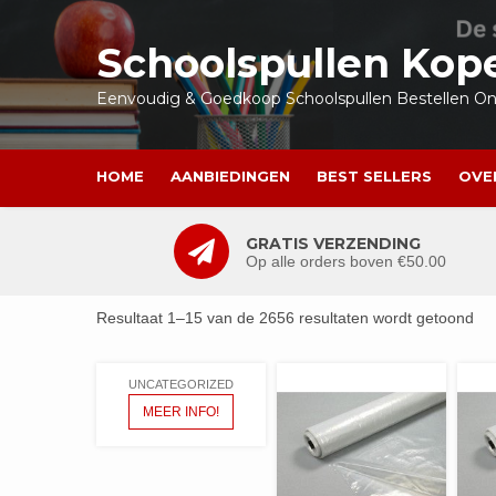
Ga
naar
Schoolspullen Kop
de
inhoud
Eenvoudig & Goedkoop Schoolspullen Bestellen Onl
HOME
AANBIEDINGEN
BEST SELLERS
OVE
GRATIS VERZENDING
Op alle orders boven €50.00
Resultaat 1–15 van de 2656 resultaten wordt getoond
UNCATEGORIZED
MEER INFO!