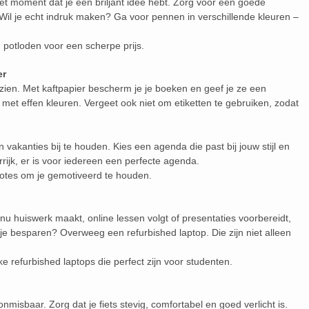
 het moment dat je een briljant idee hebt. Zorg voor een goede
il je echt indruk maken? Ga voor pennen in verschillende kleuren –
potloden voor een scherpe prijs.
er
zien. Met kaftpapier bescherm je je boeken en geef je ze een
el met effen kleuren. Vergeet ook niet om etiketten te gebruiken, zodat
akanties bij te houden. Kies een agenda die past bij jouw stijl en
rrijk, er is voor iedereen een perfecte agenda.
otes om je gemotiveerd te houden.
je nu huiswerk maakt, online lessen volgt of presentaties voorbereidt,
 je besparen? Overweeg een refurbished laptop. Die zijn niet alleen
ke refurbished laptops die perfect zijn voor studenten.
onmisbaar. Zorg dat je fiets stevig, comfortabel en goed verlicht is.