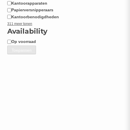
Kantoorapparaten
Papierversnipperaars
Kantoorbenodigdheden
311 meer tonen
Availability
Op voorraad
Beschikbaarheid
Toepassen