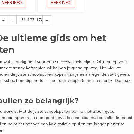
MEER INFO!
MEER INFO!
4
…
176
177
178
→
De ultieme gids om het
rten
n wat je nodig hebt voor een succesvol schooljaar! Of je nu op zoek
meest trendy kaftpapier, wij helpen je graag op weg. Het nieuwe
e, en de juiste schoolspullen kopen kan je een vliegende start geven.
tiële schoolbenodigdheden – met een vleugje humor natuurlijk. Dus pak
ullen zo belangrijk?
werk is. Met de juiste schoolspullen ben je niet alleen goed
Een mooie agenda en een goed gevulde schooltas maken zelfs de meest
ien helpt het hebben van kwalitatieve spullen om langer plezier te
en.