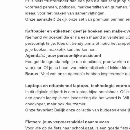
Er is niets frustrerender dan een pen die niet schrijft op
voorraad pennen, potloden, markeerstiften en gummen. W
ideaal voor het maken van samenvattingen.
Onze aanrader:
Bekijk onze set van premium pennen en 
Kaftpapier en etiketten: geef je boeken een make-ov
Niemand wil boeken die er na een maand al versleten uit
persoonlijk tintje. Kies uit trendy prints of houd het simp
je je boeken makkelijk kunt herkennen.
Agenda’s: jouw persoonlijke assistent
Een goede agenda helpt je om deadlines, proefwerken en v
voorkeur. Of je nu houdt van minimalistisch of lekker kleu
Bonus:
Veel van onze agenda’s hebben inspirerende qu
Laptops en refurbished laptops: technologie voorop
In dit digitale tijdperk is een laptop bijna onmisbaar. Of 
een goede laptop is een investering die het waard is. Wil
goedkoper, maar ook duurzamer.
Onze favoriet:
Bekijk onze collectie van budgetvriendelij
Fietsen: jouw vervoersmiddel naar succes
Voor wie op de fiets naar school gaat, is een goede fiets 