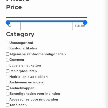
Price
N
Category
Uncategorized
Categorie
Kantoorartikelen
Algemene kantoorbenodigdheden
Gummen
Labels en etiketten
Papierproducten
Notitie- en kladblokken
Archiveren en indelen
Archiefmappen
Benodigdheden voor inbinden
Accessoires voor ringbanden
Tabbladen