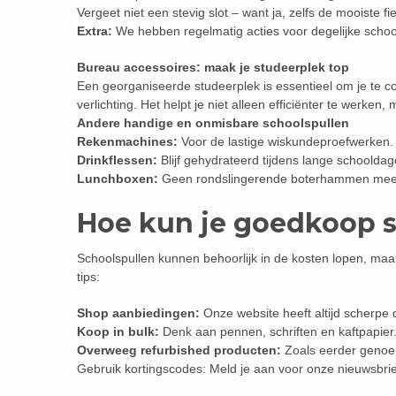
Vergeet niet een stevig slot – want ja, zelfs de mooiste fie
Extra:
We hebben regelmatig acties voor degelijke schoo
Bureau accessoires: maak je studeerplek top
Een georganiseerde studeerplek is essentieel om je te
verlichting. Het helpt je niet alleen efficiënter te werken,
Andere handige en onmisbare schoolspullen
Rekenmachines:
Voor de lastige wiskundeproefwerken.
Drinkflessen:
Blijf gehydrateerd tijdens lange schooldag
Lunchboxen:
Geen rondslingerende boterhammen meer 
Hoe kun je goedkoop 
Schoolspullen kunnen behoorlijk in de kosten lopen, maar
tips:
Shop aanbiedingen:
Onze website heeft altijd scherpe 
Koop in bulk:
Denk aan pennen, schriften en kaftpapier.
Overweeg refurbished producten:
Zoals eerder genoem
Gebruik kortingscodes: Meld je aan voor onze nieuwsbrie