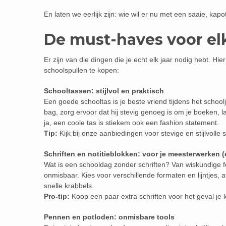
En laten we eerlijk zijn: wie wil er nu met een saaie, k
De must-haves voor el
Er zijn van die dingen die je echt elk jaar nodig hebt. Hie
schoolspullen te kopen:
Schooltassen: stijlvol en praktisch
Een goede schooltas is je beste vriend tijdens het school
bag, zorg ervoor dat hij stevig genoeg is om je boeken, la
ja, een coole tas is stiekem ook een fashion statement.
Tip:
Kijk bij onze aanbiedingen voor stevige en stijlvolle
Schriften en notitieblokken: voor je meesterwerken 
Wat is een schooldag zonder schriften? Van wiskundige fo
onmisbaar. Kies voor verschillende formaten en lijntjes, 
snelle krabbels.
Pro-tip:
Koop een paar extra schriften voor het geval je
Pennen en potloden: onmisbare tools