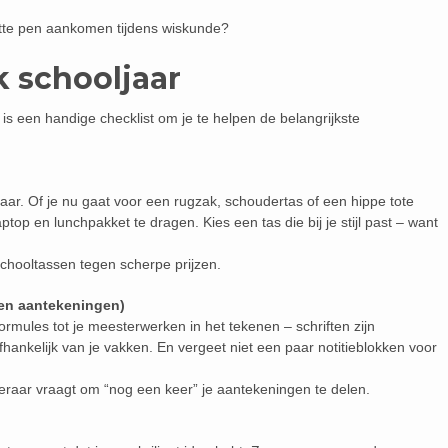
apotte pen aankomen tijdens wiskunde?
k schooljaar
r is een handige checklist om je te helpen de belangrijkste
jaar. Of je nu gaat voor een rugzak, schoudertas of een hippe tote
ptop en lunchpakket te dragen. Kies een tas die bij je stijl past – want
 schooltassen tegen scherpe prijzen.
(en aantekeningen)
rmules tot je meesterwerken in het tekenen – schriften zijn
afhankelijk van je vakken. En vergeet niet een paar notitieblokken voor
 leraar vraagt om “nog een keer” je aantekeningen te delen.