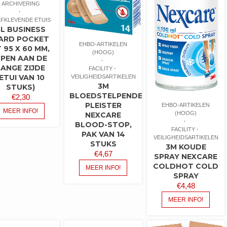
ARCHIVERING
LFKLEVENDE ETUIS
3L BUSINESS
ARD POCKET
EHBO-ARTIKELEN
 95 X 60 MM,
(HOOG)
PEN AAN DE
LANGE ZIJDE
FACILITY
(ETUI VAN 10
VEILIGHEIDSARTIKELEN
3M
STUKS)
BLOEDSTELPENDE
€
2,30
PLEISTER
EHBO-ARTIKELEN
MEER INFO!
(HOOG)
NEXCARE
BLOOD-STOP,
FACILITY
PAK VAN 14
VEILIGHEIDSARTIKELEN
STUKS
3M KOUDE
€
4,67
SPRAY NEXCARE
COLDHOT COLD
MEER INFO!
SPRAY
€
4,48
MEER INFO!