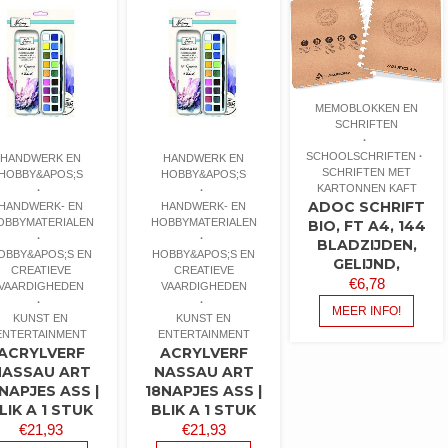
MEMOBLOKKEN EN
SCHRIFTEN
SCHOOLSCHRIFTEN
HANDWERK EN
HANDWERK EN
SCHRIFTEN MET
HOBBY&APOS;S
HOBBY&APOS;S
KARTONNEN KAFT
ADOC SCHRIFT
HANDWERK- EN
HANDWERK- EN
OBBYMATERIALEN
HOBBYMATERIALEN
BIO, FT A4, 144
BLADZIJDEN,
OBBY&APOS;S EN
HOBBY&APOS;S EN
GELIJND,
CREATIEVE
CREATIEVE
€
6,78
VAARDIGHEDEN
VAARDIGHEDEN
MEER INFO!
KUNST EN
KUNST EN
ENTERTAINMENT
ENTERTAINMENT
ACRYLVERF
ACRYLVERF
NASSAU ART
NASSAU ART
NAPJES ASS |
18NAPJES ASS |
LIK A 1 STUK
BLIK A 1 STUK
€
21,93
€
21,93