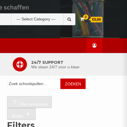
Zoek
0
€0,00
naar:
24/7 SUPPORT
We staan 24/7 voor u klaar
Zoeken
ZOEKEN
Filter producten
Sluiten
Filters