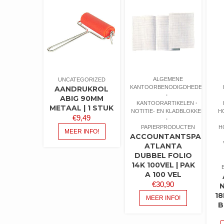
ALGEMENE
UNCATEGORIZED
KANTOORBENODIGDHEDEN
AANDRUKROL
ABIG 90MM
KANTOORARTIKELEN
METAAL | 1 STUK
NOTITIE- EN KLADBLOKKEN
H
€
9,49
PAPIERPRODUCTEN
H
MEER INFO!
ACCOUNTANTSPAPIER
ATLANTA
DUBBEL FOLIO
14K 100VEL | PAK
A 100 VEL
€
30,90
18
MEER INFO!
B