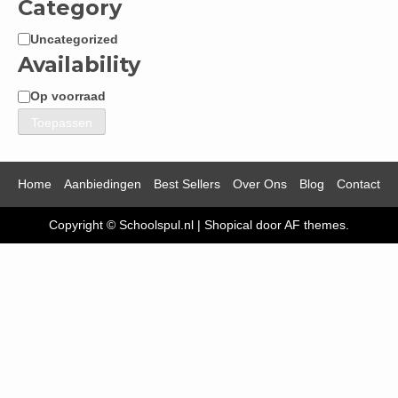
Category
Uncategorized
Categorie
Availability
Op voorraad
Beschikbaarheid
Toepassen
Home
Aanbiedingen
Best Sellers
Over Ons
Blog
Contact
Copyright © Schoolspul.nl
|
Shopical
door AF themes.