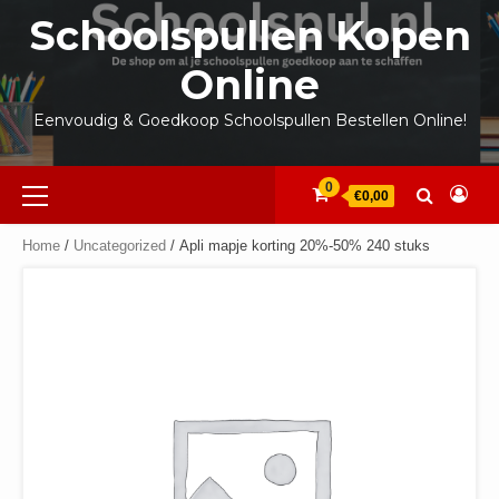
Ga
Schoolspullen Kopen
naar
de
Online
inhoud
Eenvoudig & Goedkoop Schoolspullen Bestellen Online!
Primair
0
€0,00
menu
Home
/
Uncategorized
/ Apli mapje korting 20%-50% 240 stuks