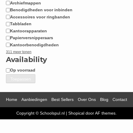
Archiefmappen
Benodigdheden voor inbinden
Accessoires voor ringbanden
Tabbladen
Kantoorapparaten
Papierversnipperaars
Kantoorbenodigdheden
311 meer tonen
Availability
Op voorraad
Beschikbaarheid
Toepassen
Home
Aanbiedingen
Best Sellers
Over Ons
Blog
Contact
Copyright © Schoolspul.nl
|
Shopical
door AF themes.