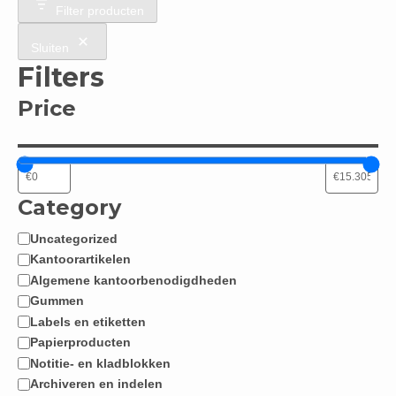
Filter producten
Sluiten
Filters
Price
Category
Uncategorized
Categorie
Kantoorartikelen
Algemene kantoorbenodigdheden
Gummen
Labels en etiketten
Papierproducten
Notitie- en kladblokken
Archiveren en indelen