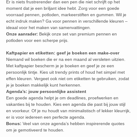
Er is niets frustrerender dan een pen die niet schrijft op het
moment dat je een briljant idee hebt. Zorg voor een goede
voorraad pennen, potloden, markeerstiften en gummen. Wil je
echt indruk maken? Ga voor pennen in verschillende kleuren –
ideaal voor het maken van samenvattingen.
Onze aanrader:
Bekijk onze set van premium pennen en
potloden voor een scherpe prijs.
Kaftpapier en etiketten: geef je boeken een make-over
Niemand wil boeken die er na een maand al versleten uitzien.
Met kaftpapier bescherm je je boeken en geef je ze een
persoonlijk tintje. Kies uit trendy prints of houd het simpel met
effen kleuren. Vergeet ook niet om etiketten te gebruiken, zodat
je je boeken makkelijk kunt herkennen.
Agenda’s: jouw persoonlijke assistent
Een goede agenda helpt je om deadlines, proefwerken en
vakanties bij te houden. Kies een agenda die past bij jouw stijl
en voorkeur. Of je nu houdt van minimalistisch of lekker kleurrijk,
er is voor iedereen een perfecte agenda.
Bonus:
Veel van onze agenda’s hebben inspirerende quotes
om je gemotiveerd te houden.