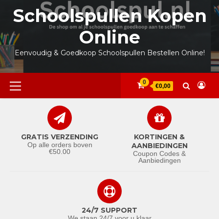
Ga
Schoolspullen Kopen
naar
de
Online
inhoud
Eenvoudig & Goedkoop Schoolspullen Bestellen Online!
Primair
0
€0,00
menu
GRATIS VERZENDING
KORTINGEN &
Op alle orders boven
AANBIEDINGEN
€50.00
Coupon Codes &
Aanbiedingen
24/7 SUPPORT
We staan 24/7 voor u klaar