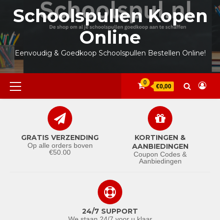
Ga
Schoolspullen Kopen
naar
de
Online
inhoud
Eenvoudig & Goedkoop Schoolspullen Bestellen Online!
Primair
0
€0,00
menu
GRATIS VERZENDING
KORTINGEN &
Op alle orders boven
AANBIEDINGEN
€50.00
Coupon Codes &
Aanbiedingen
24/7 SUPPORT
We staan 24/7 voor u klaar