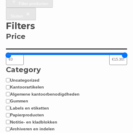
Filter producten
Sluiten
Filters
Price
Category
Uncategorized
Categorie
Kantoorartikelen
Algemene kantoorbenodigdheden
Gummen
Labels en etiketten
Papierproducten
Notitie- en kladblokken
Archiveren en indelen