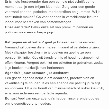
Er is niets frustrerender dan een pen die niet schrijft op het
moment dat je een briljant idee hebt. Zorg voor een goede
voorraad pennen, potloden, markeerstiften en gummen. Wil je
echt indruk maken? Ga voor pennen in verschillende kleuren –
ideaal voor het maken van samenvattingen.
Onze aanrader:
Bekijk onze set van premium pennen en
potloden voor een scherpe prijs.
Kaftpapier en etiketten: geef je boeken een make-over
Niemand wil boeken die er na een maand al versleten uitzien.
Met kaftpapier bescherm je je boeken en geef je ze een
persoonlijk tintje. Kies uit trendy prints of houd het simpel met
effen kleuren. Vergeet ook niet om etiketten te gebruiken, zodat
je je boeken makkelijk kunt herkennen.
Agenda’s: jouw persoonlijke assistent
Een goede agenda helpt je om deadlines, proefwerken en
vakanties bij te houden. Kies een agenda die past bij jouw stijl
en voorkeur. Of je nu houdt van minimalistisch of lekker kleurrijk,
er is voor iedereen een perfecte agenda.
Bonus:
Veel van onze agenda’s hebben inspirerende quotes
om je gemotiveerd te houden.