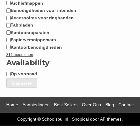
Archiefmappen
Benodigdheden voor inbinden
Accessoires voor ringbanden
Tabbladen
Kantoorapparaten
Papierversnipperaars
Kantoorbenodigdheden
311 meer tonen
Availability
Op voorraad
Beschikbaarheid
Toepassen
Home
Aanbiedingen
Best Sellers
Over Ons
Blog
Contact
Copyright © Schoolspul.nl
|
Shopical
door AF themes.