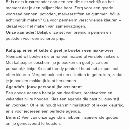
Er is niets frustrerender dan een pen die niet schrijft op het
moment dat je een briljant idee hebt. Zorg voor een goede
voorraad pennen, potloden, markeerstiften en gummen. Wil je
echt indruk maken? Ga voor pennen in verschillende kleuren –
ideaal voor het maken van samenvattingen.
Onze aanrader:
Bekijk onze set van premium pennen en
potloden voor een scherpe prijs.
Kaftpapier en etiketten: geef je boeken een make-over
Niemand wil boeken die er na een maand al versleten uitzien.
Met kaftpapier bescherm je je boeken en geef je ze een
persoonlijk tintje. Kies uit trendy prints of houd het simpel met
effen kleuren. Vergeet ook niet om etiketten te gebruiken, zodat
je je boeken makkelijk kunt herkennen.
Agenda’s: jouw persoonlijke assistent
Een goede agenda helpt je om deadlines, proefwerken en
vakanties bij te houden. Kies een agenda die past bij jouw stijl
en voorkeur. Of je nu houdt van minimalistisch of lekker kleurrijk,
er is voor iedereen een perfecte agenda.
Bonus:
Veel van onze agenda’s hebben inspirerende quotes
om je gemotiveerd te houden.