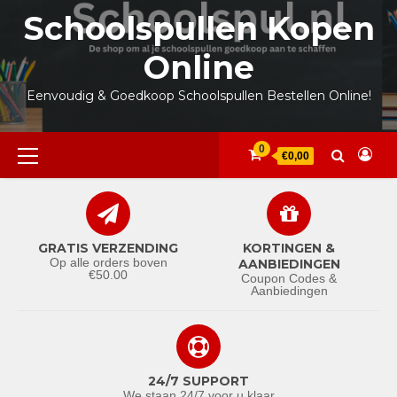
Ga
Schoolspullen Kopen
naar
de
Online
inhoud
Eenvoudig & Goedkoop Schoolspullen Bestellen Online!
Primair
0
€0,00
menu
GRATIS VERZENDING
KORTINGEN &
Op alle orders boven
AANBIEDINGEN
€50.00
Coupon Codes &
Aanbiedingen
24/7 SUPPORT
We staan 24/7 voor u klaar