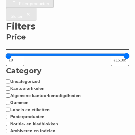
Filter producten
Sluiten
Filters
Price
Category
Uncategorized
Categorie
Kantoorartikelen
Algemene kantoorbenodigdheden
Gummen
Labels en etiketten
Papierproducten
Notitie- en kladblokken
Archiveren en indelen