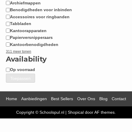
Archiefmappen
Benodigdheden voor inbinden
Accessoires voor ringbanden
Tabbladen
Kantoorapparaten
Papierversnipperaars
Kantoorbenodigdheden
311 meer tonen
Availability
Op voorraad
Beschikbaarheid
Toepassen
Home
Aanbiedingen
Best Sellers
Over Ons
Blog
Contact
Copyright © Schoolspul.nl
|
Shopical
door AF themes.