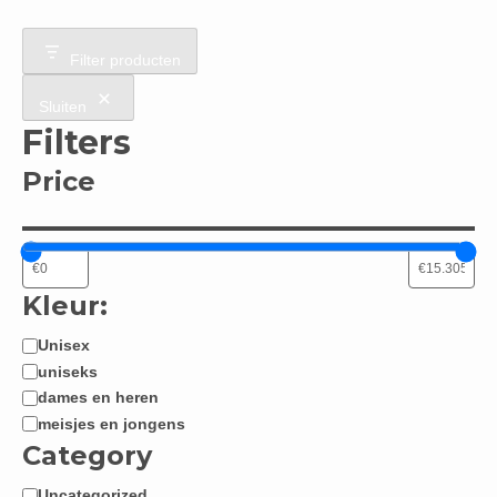
Filter producten
Sluiten
Filters
Price
Kleur:
Unisex
Jongen
uniseks
/
dames en heren
Meisje:
meisjes en jongens
Category
Uncategorized