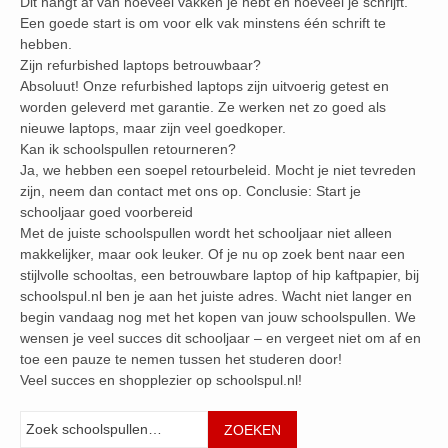
Dit hangt af van hoeveel vakken je hebt en hoeveel je schrijft.
Een goede start is om voor elk vak minstens één schrift te
hebben.
Zijn refurbished laptops betrouwbaar?
Absoluut! Onze refurbished laptops zijn uitvoerig getest en
worden geleverd met garantie. Ze werken net zo goed als
nieuwe laptops, maar zijn veel goedkoper.
Kan ik schoolspullen retourneren?
Ja, we hebben een soepel retourbeleid. Mocht je niet tevreden
zijn, neem dan contact met ons op. Conclusie: Start je
schooljaar goed voorbereid
Met de juiste schoolspullen wordt het schooljaar niet alleen
makkelijker, maar ook leuker. Of je nu op zoek bent naar een
stijlvolle schooltas, een betrouwbare laptop of hip kaftpapier, bij
schoolspul.nl ben je aan het juiste adres. Wacht niet langer en
begin vandaag nog met het kopen van jouw schoolspullen. We
wensen je veel succes dit schooljaar – en vergeet niet om af en
toe een pauze te nemen tussen het studeren door!
Veel succes en shopplezier op schoolspul.nl!
Zoeken
ZOEKEN