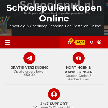
Ga
Schoolspullen Kopen
naar
de
Online
inhoud
Eenvoudig & Goedkoop Schoolspullen Bestellen Online!
Primair
0
€0,00
menu
GRATIS VERZENDING
KORTINGEN &
Op alle orders boven
AANBIEDINGEN
€50.00
Coupon Codes &
Aanbiedingen
24/7 SUPPORT
We staan 24/7 voor u klaar