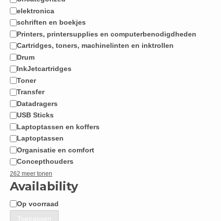
Categorie
elektronica
schriften en boekjes
Printers, printersupplies en computerbenodigdheden
Cartridges, toners, machinelinten en inktrollen
Drum
InkJetcartridges
Toner
Transfer
Datadragers
USB Sticks
Laptoptassen en koffers
Laptoptassen
Organisatie en comfort
Concepthouders
262 meer tonen
Availability
Op voorraad
Beschikbaarheid
Toepassen