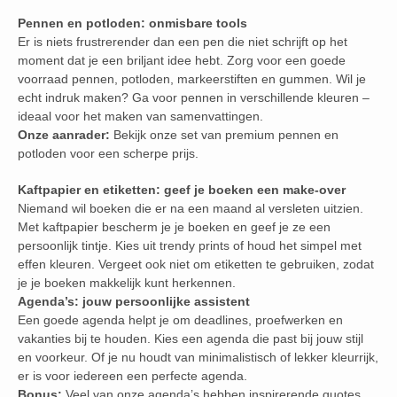
Pennen en potloden: onmisbare tools
Er is niets frustrerender dan een pen die niet schrijft op het
moment dat je een briljant idee hebt. Zorg voor een goede
voorraad pennen, potloden, markeerstiften en gummen. Wil je
echt indruk maken? Ga voor pennen in verschillende kleuren –
ideaal voor het maken van samenvattingen.
Onze aanrader:
Bekijk onze set van premium pennen en
potloden voor een scherpe prijs.
Kaftpapier en etiketten: geef je boeken een make-over
Niemand wil boeken die er na een maand al versleten uitzien.
Met kaftpapier bescherm je je boeken en geef je ze een
persoonlijk tintje. Kies uit trendy prints of houd het simpel met
effen kleuren. Vergeet ook niet om etiketten te gebruiken, zodat
je je boeken makkelijk kunt herkennen.
Agenda’s: jouw persoonlijke assistent
Een goede agenda helpt je om deadlines, proefwerken en
vakanties bij te houden. Kies een agenda die past bij jouw stijl
en voorkeur. Of je nu houdt van minimalistisch of lekker kleurrijk,
er is voor iedereen een perfecte agenda.
Bonus:
Veel van onze agenda’s hebben inspirerende quotes