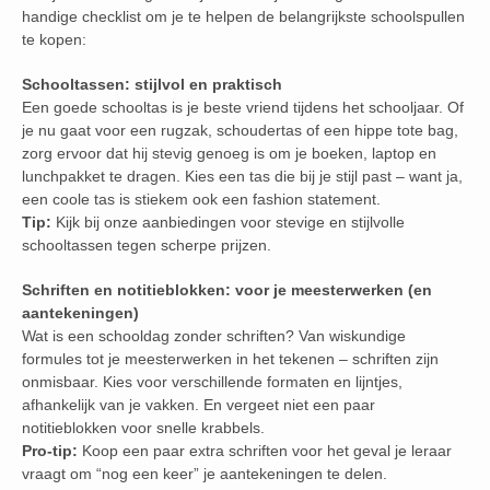
handige checklist om je te helpen de belangrijkste schoolspullen
te kopen:
Schooltassen: stijlvol en praktisch
Een goede schooltas is je beste vriend tijdens het schooljaar. Of
je nu gaat voor een rugzak, schoudertas of een hippe tote bag,
zorg ervoor dat hij stevig genoeg is om je boeken, laptop en
lunchpakket te dragen. Kies een tas die bij je stijl past – want ja,
een coole tas is stiekem ook een fashion statement.
Tip:
Kijk bij onze aanbiedingen voor stevige en stijlvolle
schooltassen tegen scherpe prijzen.
Schriften en notitieblokken: voor je meesterwerken (en
aantekeningen)
Wat is een schooldag zonder schriften? Van wiskundige
formules tot je meesterwerken in het tekenen – schriften zijn
onmisbaar. Kies voor verschillende formaten en lijntjes,
afhankelijk van je vakken. En vergeet niet een paar
notitieblokken voor snelle krabbels.
Pro-tip:
Koop een paar extra schriften voor het geval je leraar
vraagt om “nog een keer” je aantekeningen te delen.