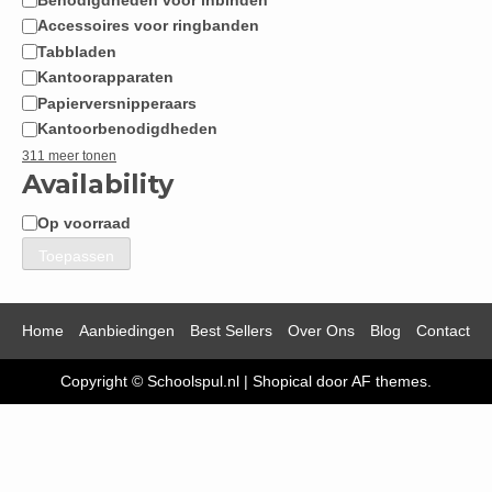
Accessoires voor ringbanden
Tabbladen
Kantoorapparaten
Papierversnipperaars
Kantoorbenodigdheden
311 meer tonen
Availability
Op voorraad
Beschikbaarheid
Toepassen
Home
Aanbiedingen
Best Sellers
Over Ons
Blog
Contact
Copyright © Schoolspul.nl
|
Shopical
door AF themes.