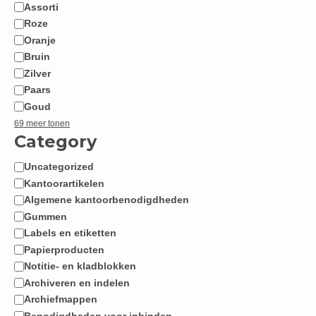
Assorti
Roze
Oranje
Bruin
Zilver
Paars
Goud
69 meer tonen
Category
Uncategorized
Categorie
Kantoorartikelen
Algemene kantoorbenodigdheden
Gummen
Labels en etiketten
Papierproducten
Notitie- en kladblokken
Archiveren en indelen
Archiefmappen
Benodigdheden voor inbinden