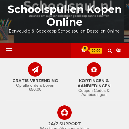
Ga
Schoolspullen Kopen
naar
de
Online
inhoud
Eenvoudig & Goedkoop Schoolspullen Bestellen Online!
Primair
0
€0,00
menu
GRATIS VERZENDING
KORTINGEN &
Op alle orders boven
AANBIEDINGEN
€50.00
Coupon Codes &
Aanbiedingen
24/7 SUPPORT
We staan 24/7 voor u klaar