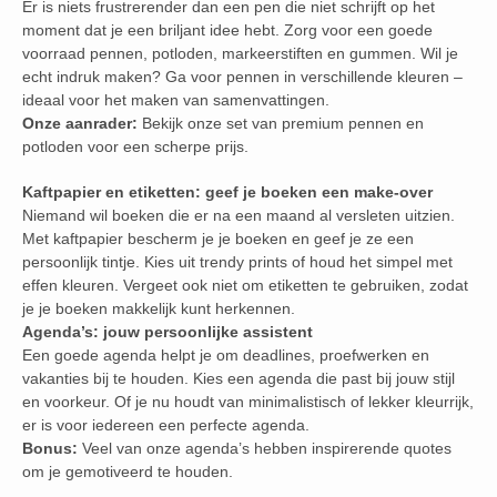
Er is niets frustrerender dan een pen die niet schrijft op het
moment dat je een briljant idee hebt. Zorg voor een goede
voorraad pennen, potloden, markeerstiften en gummen. Wil je
echt indruk maken? Ga voor pennen in verschillende kleuren –
ideaal voor het maken van samenvattingen.
Onze aanrader:
Bekijk onze set van premium pennen en
potloden voor een scherpe prijs.
Kaftpapier en etiketten: geef je boeken een make-over
Niemand wil boeken die er na een maand al versleten uitzien.
Met kaftpapier bescherm je je boeken en geef je ze een
persoonlijk tintje. Kies uit trendy prints of houd het simpel met
effen kleuren. Vergeet ook niet om etiketten te gebruiken, zodat
je je boeken makkelijk kunt herkennen.
Agenda’s: jouw persoonlijke assistent
Een goede agenda helpt je om deadlines, proefwerken en
vakanties bij te houden. Kies een agenda die past bij jouw stijl
en voorkeur. Of je nu houdt van minimalistisch of lekker kleurrijk,
er is voor iedereen een perfecte agenda.
Bonus:
Veel van onze agenda’s hebben inspirerende quotes
om je gemotiveerd te houden.