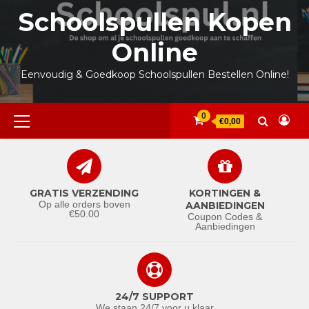
Ga
Schoolspullen Kopen
naar
de
Online
inhoud
Eenvoudig & Goedkoop Schoolspullen Bestellen Online!
Primair
0
€0,00
menu
GRATIS VERZENDING
KORTINGEN &
Op alle orders boven
AANBIEDINGEN
€50.00
Coupon Codes &
Aanbiedingen
24/7 SUPPORT
We staan 24/7 voor u klaar