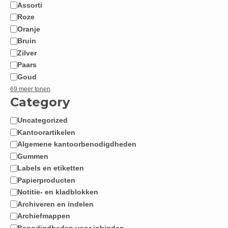
Assorti
Roze
Oranje
Bruin
Zilver
Paars
Goud
69 meer tonen
Category
Uncategorized
Categorie
Kantoorartikelen
Algemene kantoorbenodigdheden
Gummen
Labels en etiketten
Papierproducten
Notitie- en kladblokken
Archiveren en indelen
Archiefmappen
Benodigdheden voor inbinden