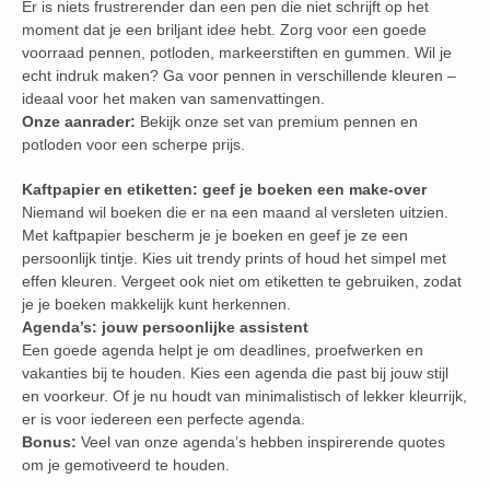
Er is niets frustrerender dan een pen die niet schrijft op het
moment dat je een briljant idee hebt. Zorg voor een goede
voorraad pennen, potloden, markeerstiften en gummen. Wil je
echt indruk maken? Ga voor pennen in verschillende kleuren –
ideaal voor het maken van samenvattingen.
Onze aanrader:
Bekijk onze set van premium pennen en
potloden voor een scherpe prijs.
Kaftpapier en etiketten: geef je boeken een make-over
Niemand wil boeken die er na een maand al versleten uitzien.
Met kaftpapier bescherm je je boeken en geef je ze een
persoonlijk tintje. Kies uit trendy prints of houd het simpel met
effen kleuren. Vergeet ook niet om etiketten te gebruiken, zodat
je je boeken makkelijk kunt herkennen.
Agenda’s: jouw persoonlijke assistent
Een goede agenda helpt je om deadlines, proefwerken en
vakanties bij te houden. Kies een agenda die past bij jouw stijl
en voorkeur. Of je nu houdt van minimalistisch of lekker kleurrijk,
er is voor iedereen een perfecte agenda.
Bonus:
Veel van onze agenda’s hebben inspirerende quotes
om je gemotiveerd te houden.