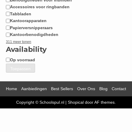
Accessoires voor ringbanden
Tabbladen
Kantoorapparaten
Papierversnipperaars
Kantoorbenodigdheden
311 meer tonen
Availability
Op voorraad
Beschikbaarheid
Toepassen
Home
Aanbiedingen
Best Sellers
Over Ons
Blog
Contact
Copyright © Schoolspul.nl
|
Shopical
door AF themes.