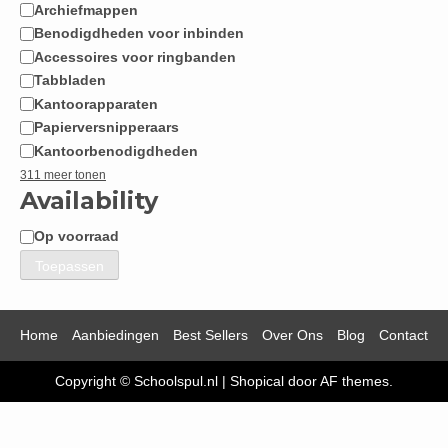
Archiefmappen
Benodigdheden voor inbinden
Accessoires voor ringbanden
Tabbladen
Kantoorapparaten
Papierversnipperaars
Kantoorbenodigdheden
311 meer tonen
Availability
Op voorraad
Beschikbaarheid
Toepassen
Home
Aanbiedingen
Best Sellers
Over Ons
Blog
Contact
Copyright © Schoolspul.nl
|
Shopical
door AF themes.