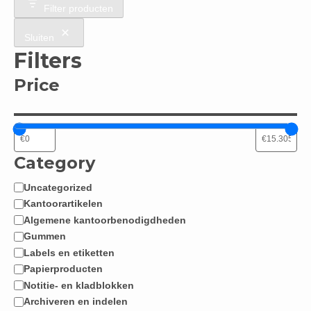
Filter producten
Sluiten
Filters
Price
Category
Uncategorized
Categorie
Kantoorartikelen
Algemene kantoorbenodigdheden
Gummen
Labels en etiketten
Papierproducten
Notitie- en kladblokken
Archiveren en indelen