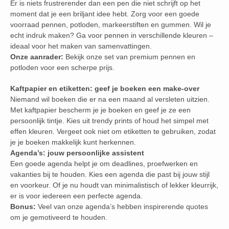
Er is niets frustrerender dan een pen die niet schrijft op het
moment dat je een briljant idee hebt. Zorg voor een goede
voorraad pennen, potloden, markeerstiften en gummen. Wil je
echt indruk maken? Ga voor pennen in verschillende kleuren –
ideaal voor het maken van samenvattingen.
Onze aanrader:
Bekijk onze set van premium pennen en
potloden voor een scherpe prijs.
Kaftpapier en etiketten: geef je boeken een make-over
Niemand wil boeken die er na een maand al versleten uitzien.
Met kaftpapier bescherm je je boeken en geef je ze een
persoonlijk tintje. Kies uit trendy prints of houd het simpel met
effen kleuren. Vergeet ook niet om etiketten te gebruiken, zodat
je je boeken makkelijk kunt herkennen.
Agenda’s: jouw persoonlijke assistent
Een goede agenda helpt je om deadlines, proefwerken en
vakanties bij te houden. Kies een agenda die past bij jouw stijl
en voorkeur. Of je nu houdt van minimalistisch of lekker kleurrijk,
er is voor iedereen een perfecte agenda.
Bonus:
Veel van onze agenda’s hebben inspirerende quotes
om je gemotiveerd te houden.