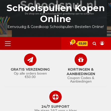
Ga
Schoolspullen Kopen
naar
de
Online
inhoud
Eenvoudig & Goedkoop Schoolspullen Bestellen Online!
Primair
0
€0,00
menu
GRATIS VERZENDING
KORTINGEN &
Op alle orders boven
AANBIEDINGEN
€50.00
Coupon Codes &
Aanbiedingen
24/7 SUPPORT
We staan 24/7 voor u klaar