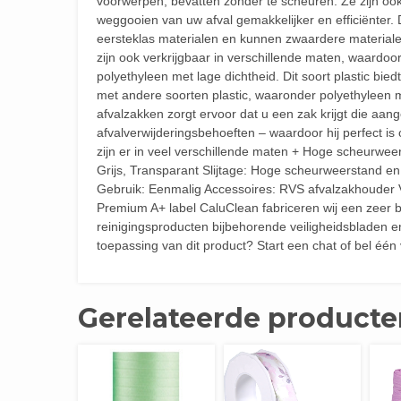
voorwerpen, bevatten zonder te scheuren. Ze zijn o
weggooien van uw afval gemakkelijker en efficiënter
eersteklas materialen en kunnen zwaardere materiale
zijn ook verkrijgbaar in verschillende maten, waardoor 
polyethyleen met lage dichtheid. Dit soort plastic bie
met andere soorten plastic, waaronder polyethyleen m
afvalzakken zorgt ervoor dat u een zak krijgt die aan
afvalverwijderingsbehoeften – waardoor hij perfect i
zijn er in veel verschillende maten + Hoge scheurwee
Grijs, Transparant Slijtage: Hoge scheurweerstand en
Gebruik: Eenmalig Accessoires: RVS afvalzakhouder V
Premium A+ label CaluClean fabriceren wij een zeer b
reinigingsproducten bijbehorende veiligheidsbladen e
toepassing van dit product? Start een chat of bel é
Gerelateerde producte