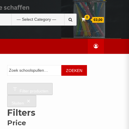
Zoek
0
€0,00
naar:
Zoeken
ZOEKEN
Filter producten
Sluiten
Filters
Price