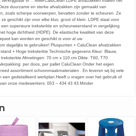
ok verkrijgbaar in …MeerCaluClean LDPE afvalzakken maken het
. Deze duurzame en sterke afvalzakken zijn gemaakt van
n, zoals scherpe voorwerpen, bevatten zonder te scheuren. Ze
ze geschikt zijn voor elke klus, groot of klein. LDPE staat voor
dt een superieure treksterkte en scheurweerstand in vergelijking
et hoge dichtheid (HDPE). De elastische kwaliteit van deze
gepast kan worden en geschikt is voor al uw
s om dagelijks te gebruiken! Pluspunten + CaluClean afvalzakken
rstand + Hoge treksterkte Technische gegevens Kleur: Blauw,
 treksterkte Afmetingen: 70 cm x 110 cm Dikte: T60, T70
erpakking: per doos, per pallet CaluClean Onder het eigen
reed assortiment schoonmaakmaterialen . En leveren wij bij vele
n een gedetailleerd werkplan.Heeft u vragen over het gebruik of
én van onze medewerkers: 053 – 434 43 43.Minder
n