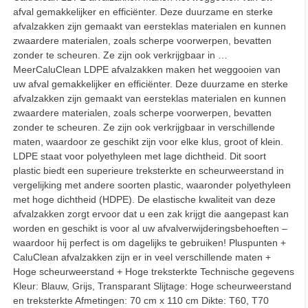
afval gemakkelijker en efficiënter. Deze duurzame en sterke
afvalzakken zijn gemaakt van eersteklas materialen en kunnen
zwaardere materialen, zoals scherpe voorwerpen, bevatten
zonder te scheuren. Ze zijn ook verkrijgbaar in …
MeerCaluClean LDPE afvalzakken maken het weggooien van
uw afval gemakkelijker en efficiënter. Deze duurzame en sterke
afvalzakken zijn gemaakt van eersteklas materialen en kunnen
zwaardere materialen, zoals scherpe voorwerpen, bevatten
zonder te scheuren. Ze zijn ook verkrijgbaar in verschillende
maten, waardoor ze geschikt zijn voor elke klus, groot of klein.
LDPE staat voor polyethyleen met lage dichtheid. Dit soort
plastic biedt een superieure treksterkte en scheurweerstand in
vergelijking met andere soorten plastic, waaronder polyethyleen
met hoge dichtheid (HDPE). De elastische kwaliteit van deze
afvalzakken zorgt ervoor dat u een zak krijgt die aangepast kan
worden en geschikt is voor al uw afvalverwijderingsbehoeften –
waardoor hij perfect is om dagelijks te gebruiken! Pluspunten +
CaluClean afvalzakken zijn er in veel verschillende maten +
Hoge scheurweerstand + Hoge treksterkte Technische gegevens
Kleur: Blauw, Grijs, Transparant Slijtage: Hoge scheurweerstand
en treksterkte Afmetingen: 70 cm x 110 cm Dikte: T60, T70