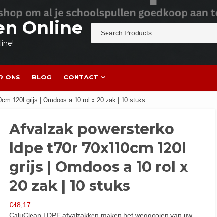
en Online
ine!
R ONS
BLOG
CONTACT
cm 120l grijs | Omdoos a 10 rol x 20 zak | 10 stuks
Afvalzak powersterko
ldpe t70r 70x110cm 120l
grijs | Omdoos a 10 rol x
20 zak | 10 stuks
€
48,17
CaluClean LDPE afvalzakken maken het weggooien van uw