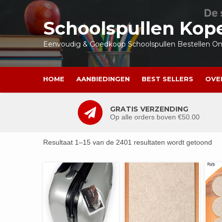
Ga
naar
Schoolspullen Kop
de
inhoud
Eenvoudig & Goedkoop Schoolspullen Bestellen Onl
HOME
AANBIEDINGEN
BEST SELLERS
OVE
GRATIS VERZENDING
Op alle orders boven €50.00
Resultaat 1–15 van de 2401 resultaten wordt getoond