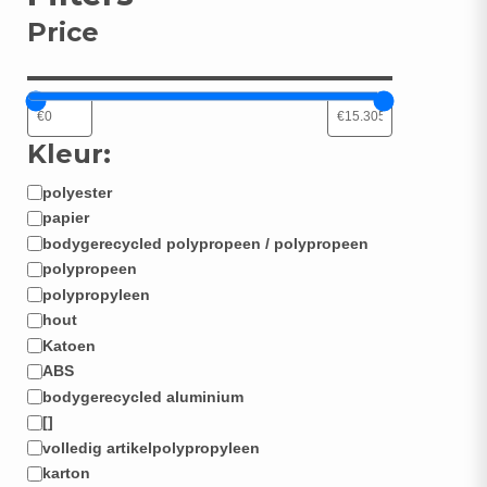
Price
Kleur:
polyester
Materiaal:
papier
bodygerecycled polypropeen / polypropeen
polypropeen
polypropyleen
hout
Katoen
ABS
bodygerecycled aluminium
[]
volledig artikelpolypropyleen
karton