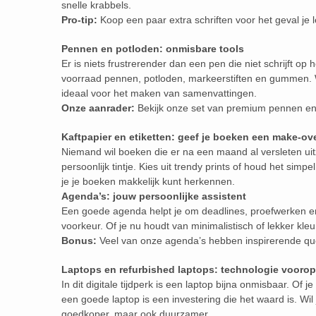
snelle krabbels.
Pro-tip:
Koop een paar extra schriften voor het geval je
Pennen en potloden: onmisbare tools
Er is niets frustrerender dan een pen die niet schrijft op
voorraad pennen, potloden, markeerstiften en gummen. W
ideaal voor het maken van samenvattingen.
Onze aanrader:
Bekijk onze set van premium pennen en 
Kaftpapier en etiketten: geef je boeken een make-ov
Niemand wil boeken die er na een maand al versleten uit
persoonlijk tintje. Kies uit trendy prints of houd het simp
je je boeken makkelijk kunt herkennen.
Agenda’s: jouw persoonlijke assistent
Een goede agenda helpt je om deadlines, proefwerken en v
voorkeur. Of je nu houdt van minimalistisch of lekker kleu
Bonus:
Veel van onze agenda’s hebben inspirerende qu
Laptops en refurbished laptops: technologie voorop
In dit digitale tijdperk is een laptop bijna onmisbaar. Of 
een goede laptop is een investering die het waard is. Wil
goedkoper, maar ook duurzamer.