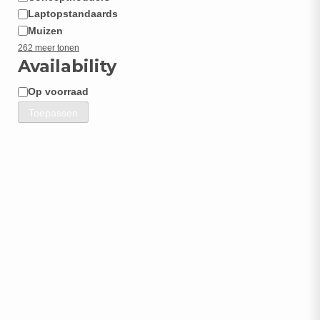
Laptopstandaards
Muizen
262 meer tonen
Availability
Op voorraad
Beschikbaarheid
Toepassen