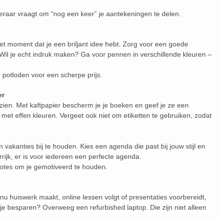
 leraar vraagt om “nog een keer” je aantekeningen te delen.
 het moment dat je een briljant idee hebt. Zorg voor een goede
il je echt indruk maken? Ga voor pennen in verschillende kleuren –
potloden voor een scherpe prijs.
er
zien. Met kaftpapier bescherm je je boeken en geef je ze een
el met effen kleuren. Vergeet ook niet om etiketten te gebruiken, zodat
akanties bij te houden. Kies een agenda die past bij jouw stijl en
rrijk, er is voor iedereen een perfecte agenda.
otes om je gemotiveerd te houden.
je nu huiswerk maakt, online lessen volgt of presentaties voorbereidt,
 je besparen? Overweeg een refurbished laptop. Die zijn niet alleen