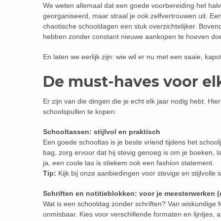
We weten allemaal dat een goede voorbereiding het halve 
georganiseerd, maar straal je ook zelfvertrouwen uit. 
chaotische schooldagen een stuk overzichtelijker. Bovend
hebben zonder constant nieuwe aankopen te hoeven do
En laten we eerlijk zijn: wie wil er nu met een saaie, k
De must-haves voor el
Er zijn van die dingen die je echt elk jaar nodig hebt. Hie
schoolspullen te kopen:
Schooltassen: stijlvol en praktisch
Een goede schooltas is je beste vriend tijdens het school
bag, zorg ervoor dat hij stevig genoeg is om je boeken, la
ja, een coole tas is stiekem ook een fashion statement.
Tip:
Kijk bij onze aanbiedingen voor stevige en stijlvolle
Schriften en notitieblokken: voor je meesterwerken 
Wat is een schooldag zonder schriften? Van wiskundige fo
onmisbaar. Kies voor verschillende formaten en lijntjes, 