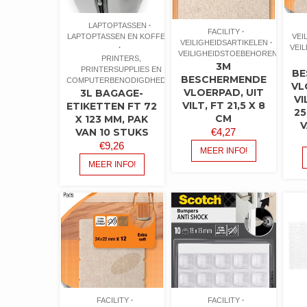
LAPTOPTASSEN
FACILITY
LAPTOPTASSEN EN KOFFERS
VEI
VEILIGHEIDSARTIKELEN
VEI
VEILIGHEIDSTOEBEHOREN
PRINTERS,
3M
PRINTERSUPPLIES EN
BE
BESCHERMENDE
COMPUTERBENODIGDHEDEN
VL
VLOERPAD, UIT
3L BAGAGE-
VI
VILT, FT 21,5 X 8
ETIKETTEN FT 72
25
CM
X 123 MM, PAK
V
€
4,27
VAN 10 STUKS
€
9,26
MEER INFO!
MEER INFO!
FACILITY
FACILITY