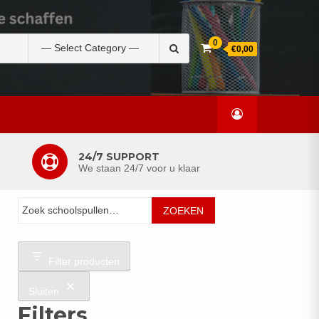
Zoek
0
€0,00
naar:
24/7 SUPPORT
We staan 24/7 voor u klaar
Zoeken
ZOEKEN
Filter producten
Sluiten
Filters