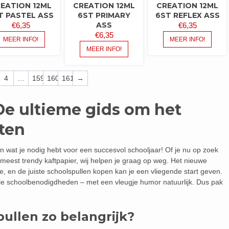
EATION 12ML
CREATION 12ML
CREATION 12ML
T PASTEL ASS
6ST PRIMARY
6ST REFLEX ASS
ASS
€
6,35
€
6,35
€
6,35
MEER INFO!
MEER INFO!
MEER INFO!
4
…
159
160
161
→
De ultieme gids om het
rten
n wat je nodig hebt voor een succesvol schooljaar! Of je nu op zoek
meest trendy kaftpapier, wij helpen je graag op weg. Het nieuwe
e, en de juiste schoolspullen kopen kan je een vliegende start geven.
tiële schoolbenodigdheden – met een vleugje humor natuurlijk. Dus pak
ullen zo belangrijk?