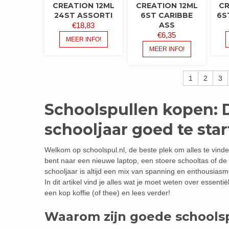
CREATION 12ML
CREATION 12ML
CR
24ST ASSORTI
6ST CARIBBE
6S
ASS
€
18,83
€
6,35
MEER INFO!
MEER INFO!
1
2
3
Schoolspullen kopen: 
schooljaar goed te sta
Welkom op schoolspul.nl, de beste plek om alles te vinde
bent naar een nieuwe laptop, een stoere schooltas of de 
schooljaar is altijd een mix van spanning en enthousiasm
In dit artikel vind je alles wat je moet weten over essen
een kop koffie (of thee) en lees verder!
Waarom zijn goede schoolsp