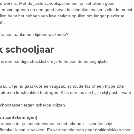
werk is. Met de juiste schoolspullen ben je niet alleen goed
Een mooie agenda en een goed gevulde schooltas maken zelfs de meest
ien helpt het hebben van kwalitatieve spullen om langer plezier te
en.
apotte pen aankomen tijdens wiskunde?
k schooljaar
r is een handige checklist om je te helpen de belangrijkste
jaar. Of je nu gaat voor een rugzak, schoudertas of een hippe tote
ptop en lunchpakket te dragen. Kies een tas die bij je stijl past – want
 schooltassen tegen scherpe prijzen.
(en aantekeningen)
rmules tot je meesterwerken in het tekenen – schriften zijn
afhankelijk van je vakken. En vergeet niet een paar notitieblokken voor