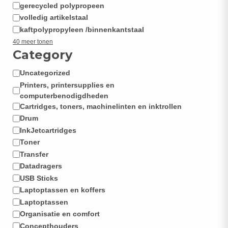
gerecycled polypropeen
volledig artikelstaal
kaftpolypropyleen /binnenkantstaal
40 meer tonen
Category
Uncategorized
Categorie
Printers, printersupplies en
computerbenodigdheden
Cartridges, toners, machinelinten en inktrollen
Drum
InkJetcartridges
Toner
Transfer
Datadragers
USB Sticks
Laptoptassen en koffers
Laptoptassen
Organisatie en comfort
Concepthouders