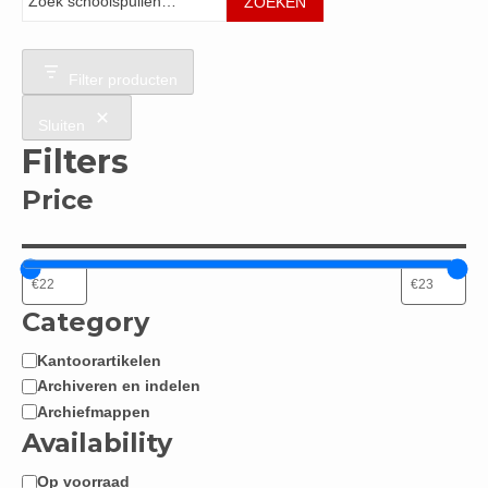
ZOEKEN
Filter producten
Sluiten
Filters
Price
Category
Kantoorartikelen
Categorie
Archiveren en indelen
Archiefmappen
Availability
Op voorraad
Beschikbaarheid