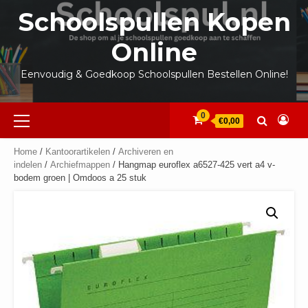
Ga
Schoolspullen Kopen
naar
de
Online
inhoud
Eenvoudig & Goedkoop Schoolspullen Bestellen Online!
Primair
0
€0,00
menu
Home
/
Kantoorartikelen
/
Archiveren en
indelen
/
Archiefmappen
/ Hangmap euroflex a6527-425 vert a4 v-
bodem groen | Omdoos a 25 stuk