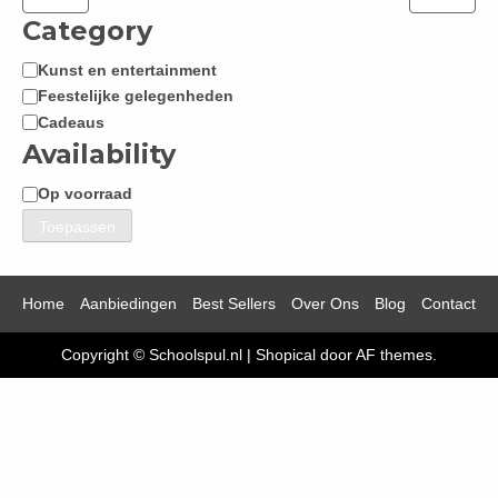
Category
Kunst en entertainment
Categorie
Feestelijke gelegenheden
Cadeaus
Availability
Op voorraad
Beschikbaarheid
Toepassen
Home
Aanbiedingen
Best Sellers
Over Ons
Blog
Contact
Copyright © Schoolspul.nl
|
Shopical
door AF themes.