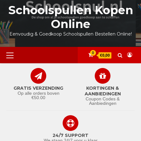
Ga
Schoolspullen Kopen
naar
de
Online
inhoud
Eenvoudig & Goedkoop Schoolspullen Bestellen Online!
Primair
0
€0,00
menu
GRATIS VERZENDING
KORTINGEN &
Op alle orders boven
AANBIEDINGEN
€50.00
Coupon Codes &
Aanbiedingen
24/7 SUPPORT
We staan 24/7 voor u klaar