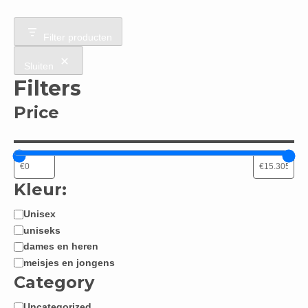
Filter producten
Sluiten
Filters
Price
Kleur:
Unisex
Jongen
uniseks
/
dames en heren
Meisje:
meisjes en jongens
Category
Uncategorized