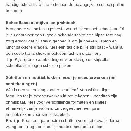
handige checklist om je te helpen de belangrijkste schoolspullen
te kopen:
Schooltassen: stijlvol en praktisch
Een goede schooltas is je beste vriend tijdens het schooljaar. Of
je nu gaat voor een rugzak, schoudertas of een hippe tote bag,
zorg ervoor dat hij stevig genoeg is om je boeken, laptop en
lunchpakket te dragen. Kies een tas die bij je stijl past – want ja,
een coole tas is stiekem ook een fashion statement.
Tip:
Kijk bij onze aanbiedingen voor stevige en stijlvolle
schooltassen tegen scherpe prijzen.
Schriften en notitieblokken: voor je meesterwerken (en
aantekeningen)
Wat is een schooldag zonder schriften? Van wiskundige
formules tot je meesterwerken in het tekenen – schriften zijn
onmisbaar. Kies voor verschillende formaten en lijntjes,
afhankelijk van je vakken. En vergeet niet een paar
notitieblokken voor snelle krabbels.
Pro-tip:
Koop een paar extra schriften voor het geval je leraar
vraagt om “nog een keer” je aantekeningen te delen.