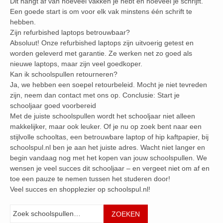
Dit hangt af van hoeveel vakken je hebt en hoeveel je schrijft.
Een goede start is om voor elk vak minstens één schrift te
hebben.
Zijn refurbished laptops betrouwbaar?
Absoluut! Onze refurbished laptops zijn uitvoerig getest en
worden geleverd met garantie. Ze werken net zo goed als
nieuwe laptops, maar zijn veel goedkoper.
Kan ik schoolspullen retourneren?
Ja, we hebben een soepel retourbeleid. Mocht je niet tevreden
zijn, neem dan contact met ons op. Conclusie: Start je
schooljaar goed voorbereid
Met de juiste schoolspullen wordt het schooljaar niet alleen
makkelijker, maar ook leuker. Of je nu op zoek bent naar een
stijlvolle schooltas, een betrouwbare laptop of hip kaftpapier, bij
schoolspul.nl ben je aan het juiste adres. Wacht niet langer en
begin vandaag nog met het kopen van jouw schoolspullen. We
wensen je veel succes dit schooljaar – en vergeet niet om af en
toe een pauze te nemen tussen het studeren door!
Veel succes en shopplezier op schoolspul.nl!
Zoeken
ZOEKEN