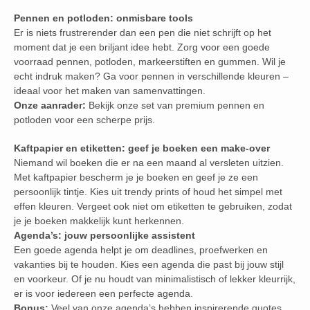
Pennen en potloden: onmisbare tools
Er is niets frustrerender dan een pen die niet schrijft op het
moment dat je een briljant idee hebt. Zorg voor een goede
voorraad pennen, potloden, markeerstiften en gummen. Wil je
echt indruk maken? Ga voor pennen in verschillende kleuren –
ideaal voor het maken van samenvattingen.
Onze aanrader:
Bekijk onze set van premium pennen en
potloden voor een scherpe prijs.
Kaftpapier en etiketten: geef je boeken een make-over
Niemand wil boeken die er na een maand al versleten uitzien.
Met kaftpapier bescherm je je boeken en geef je ze een
persoonlijk tintje. Kies uit trendy prints of houd het simpel met
effen kleuren. Vergeet ook niet om etiketten te gebruiken, zodat
je je boeken makkelijk kunt herkennen.
Agenda’s: jouw persoonlijke assistent
Een goede agenda helpt je om deadlines, proefwerken en
vakanties bij te houden. Kies een agenda die past bij jouw stijl
en voorkeur. Of je nu houdt van minimalistisch of lekker kleurrijk,
er is voor iedereen een perfecte agenda.
Bonus:
Veel van onze agenda’s hebben inspirerende quotes