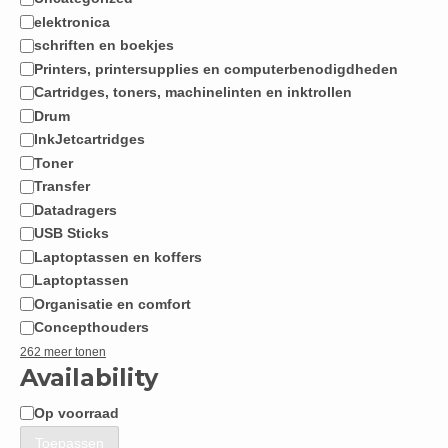
Categorie
elektronica
schriften en boekjes
Printers, printersupplies en computerbenodigdheden
Cartridges, toners, machinelinten en inktrollen
Drum
InkJetcartridges
Toner
Transfer
Datadragers
USB Sticks
Laptoptassen en koffers
Laptoptassen
Organisatie en comfort
Concepthouders
262 meer tonen
Availability
Op voorraad
Beschikbaarheid
Toepassen