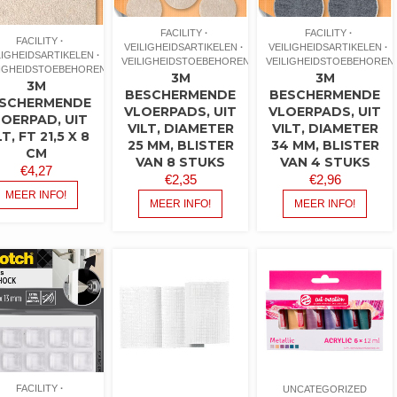
FACILITY
FACILITY
FACILITY
VEILIGHEIDSARTIKELEN
VEILIGHEIDSARTIKELEN
LIGHEIDSARTIKELEN
VEILIGHEIDSTOEBEHOREN
VEILIGHEIDSTOEBEHOREN
LIGHEIDSTOEBEHOREN
3M
3M
3M
BESCHERMENDE
BESCHERMENDE
SCHERMENDE
VLOERPADS, UIT
VLOERPADS, UIT
LOERPAD, UIT
VILT, DIAMETER
VILT, DIAMETER
LT, FT 21,5 X 8
25 MM, BLISTER
34 MM, BLISTER
CM
VAN 8 STUKS
VAN 4 STUKS
€
4,27
€
2,35
€
2,96
MEER INFO!
MEER INFO!
MEER INFO!
FACILITY
UNCATEGORIZED