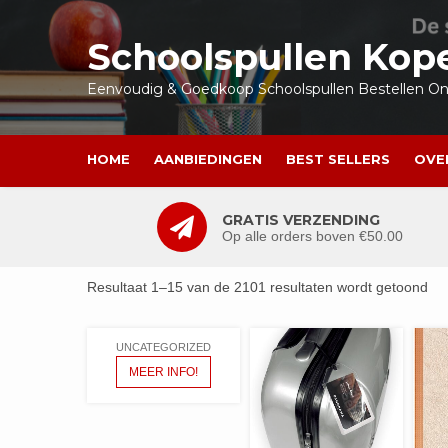
Ga
naar
Schoolspullen Kop
de
inhoud
Eenvoudig & Goedkoop Schoolspullen Bestellen Onl
HOME
AANBIEDINGEN
BEST SELLERS
OVE
GRATIS VERZENDING
Op alle orders boven €50.00
Resultaat 1–15 van de 2101 resultaten wordt getoond
UNCATEGORIZED
MEER INFO!