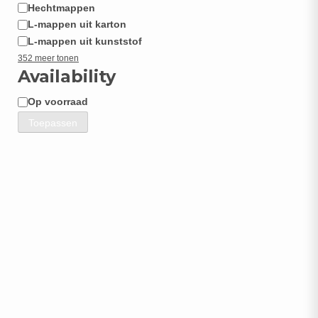
Hechtmappen
L-mappen uit karton
L-mappen uit kunststof
352 meer tonen
Availability
Op voorraad
Beschikbaarheid
Toepassen