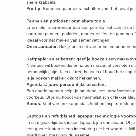
snelle krabbels.
Pro-tip:
Koop een paar extra schriften voor het geval je
Pennen en potloden: onmisbare tools
Er is niets frustrerender dan een pen die niet schrijft op
voorraad pennen, potloden, markeerstiften en gummen. W
ideaal voor het maken van samenvattingen.
Onze aanrader:
Bekijk onze set van premium pennen en 
Kaftpapier en etiketten: geef je boeken een make-ov
Niemand wil boeken die er na een maand al versleten uit
persoonlijk tintje. Kies uit trendy prints of houd het simp
je je boeken makkelijk kunt herkennen.
Agenda’s: jouw persoonlijke assistent
Een goede agenda helpt je om deadlines, proefwerken en v
voorkeur. Of je nu houdt van minimalistisch of lekker kleu
Bonus:
Veel van onze agenda’s hebben inspirerende qu
Laptops en refurbished laptops: technologie voorop
In dit digitale tijdperk is een laptop bijna onmisbaar. Of 
een goede laptop is een investering die het waard is. Wil
goedkoper, maar ook duurzamer.