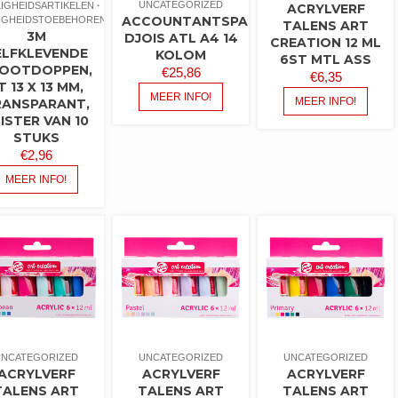
UNCATEGORIZED
LIGHEIDSARTIKELEN
ACRYLVERF
ACCOUNTANTSPAPIER
LIGHEIDSTOEBEHOREN
TALENS ART
3M
DJOIS ATL A4 14
CREATION 12 ML
ELFKLEVENDE
KOLOM
6ST MTL ASS
OOTDOPPEN,
€
25,86
€
6,35
T 13 X 13 MM,
MEER INFO!
MEER INFO!
RANSPARANT,
ISTER VAN 10
STUKS
€
2,96
MEER INFO!
UNCATEGORIZED
UNCATEGORIZED
UNCATEGORIZED
ACRYLVERF
ACRYLVERF
ACRYLVERF
TALENS ART
TALENS ART
TALENS ART