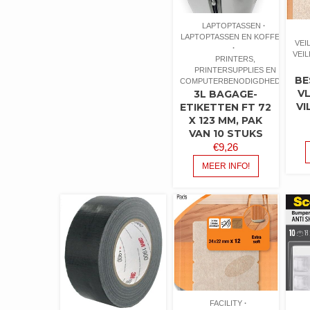
LAPTOPTASSEN
LAPTOPTASSEN EN KOFFERS
VEI
VEI
PRINTERS,
PRINTERSUPPLIES EN
BE
COMPUTERBENODIGDHEDEN
V
3L BAGAGE-
VI
ETIKETTEN FT 72
X 123 MM, PAK
VAN 10 STUKS
€
9,26
MEER INFO!
FACILITY