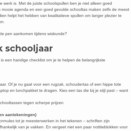
werk is. Met de juiste schoolspullen ben je niet alleen goed
Een mooie agenda en een goed gevulde schooltas maken zelfs de meest
ien helpt het hebben van kwalitatieve spullen om langer plezier te
en.
apotte pen aankomen tijdens wiskunde?
k schooljaar
r is een handige checklist om je te helpen de belangrijkste
jaar. Of je nu gaat voor een rugzak, schoudertas of een hippe tote
ptop en lunchpakket te dragen. Kies een tas die bij je stijl past – want
 schooltassen tegen scherpe prijzen.
(en aantekeningen)
rmules tot je meesterwerken in het tekenen – schriften zijn
afhankelijk van je vakken. En vergeet niet een paar notitieblokken voor