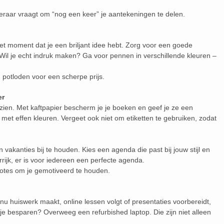
 leraar vraagt om “nog een keer” je aantekeningen te delen.
 het moment dat je een briljant idee hebt. Zorg voor een goede
il je echt indruk maken? Ga voor pennen in verschillende kleuren –
potloden voor een scherpe prijs.
er
zien. Met kaftpapier bescherm je je boeken en geef je ze een
el met effen kleuren. Vergeet ook niet om etiketten te gebruiken, zodat
akanties bij te houden. Kies een agenda die past bij jouw stijl en
rrijk, er is voor iedereen een perfecte agenda.
otes om je gemotiveerd te houden.
je nu huiswerk maakt, online lessen volgt of presentaties voorbereidt,
 je besparen? Overweeg een refurbished laptop. Die zijn niet alleen