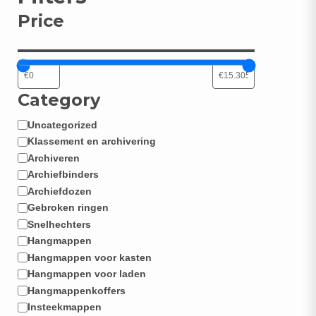
Price
Category
Uncategorized
Categorie
Klassement en archivering
Archiveren
Archiefbinders
Archiefdozen
Gebroken ringen
Snelhechters
Hangmappen
Hangmappen voor kasten
Hangmappen voor laden
Hangmappenkoffers
Insteekmappen