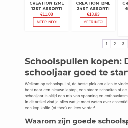
CREATION 12ML
CREATION 12ML
CR
12ST ASSORTI
24ST ASSORTI
6
€
11,08
€
18,83
MEER INFO!
MEER INFO!
1
2
3
Schoolspullen kopen: 
schooljaar goed te sta
Welkom op schoolspul.nl, de beste plek om alles te vinde
bent naar een nieuwe laptop, een stoere schooltas of de 
schooljaar is altijd een mix van spanning en enthousiasm
In dit artikel vind je alles wat je moet weten over essen
een kop koffie (of thee) en lees verder!
Waarom zijn goede schoolsp