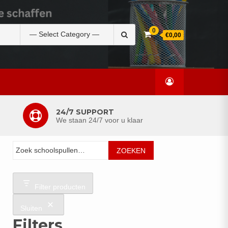
Zoek
0
€0,00
naar:
24/7 SUPPORT
We staan 24/7 voor u klaar
Zoeken
ZOEKEN
Filter producten
Sluiten
Filters