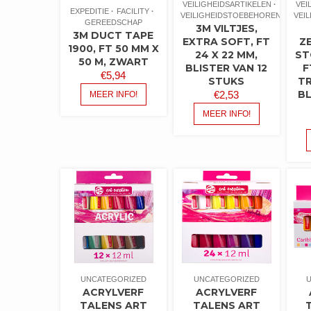
VEILIGHEIDSARTIKELEN
VEI
EXPEDITIE
FACILITY
VEILIGHEIDSTOEBEHOREN
VEI
GEREEDSCHAP
3M VILTJES,
3M DUCT TAPE
EXTRA SOFT, FT
Z
1900, FT 50 MM X
24 X 22 MM,
ST
50 M, ZWART
BLISTER VAN 12
F
€
5,94
STUKS
T
BL
€
2,53
MEER INFO!
MEER INFO!
UNCATEGORIZED
UNCATEGORIZED
ACRYLVERF
ACRYLVERF
TALENS ART
TALENS ART