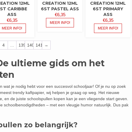
EATION 12ML
CREATION 12ML
CREATION 12ML
ST CARIBBE
6ST PASTEL ASS
6ST PRIMARY
ASS
ASS
€
6,35
€
6,35
€
6,35
MEER INFO!
MEER INFO!
MEER INFO!
4
…
139
140
141
→
De ultieme gids om het
rten
n wat je nodig hebt voor een succesvol schooljaar! Of je nu op zoek
meest trendy kaftpapier, wij helpen je graag op weg. Het nieuwe
e, en de juiste schoolspullen kopen kan je een vliegende start geven.
tiële schoolbenodigdheden – met een vleugje humor natuurlijk. Dus pak
ullen zo belangrijk?