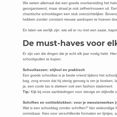
We weten allemaal dat een goede voorbereiding het halve 
georganiseerd, maar straal je ook zelfvertrouwen uit. 
chaotische schooldagen een stuk overzichtelijker. Bovend
hebben zonder constant nieuwe aankopen te hoeven do
En laten we eerlijk zijn: wie wil er nu met een saaie, k
De must-haves voor el
Er zijn van die dingen die je echt elk jaar nodig hebt. Hie
schoolspullen te kopen:
Schooltassen: stijlvol en praktisch
Een goede schooltas is je beste vriend tijdens het school
bag, zorg ervoor dat hij stevig genoeg is om je boeken, la
ja, een coole tas is stiekem ook een fashion statement.
Tip:
Kijk bij onze aanbiedingen voor stevige en stijlvolle
Schriften en notitieblokken: voor je meesterwerken 
Wat is een schooldag zonder schriften? Van wiskundige fo
onmisbaar. Kies voor verschillende formaten en lijntjes, 