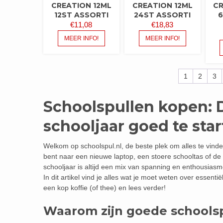
CREATION 12ML
CREATION 12ML
CR
12ST ASSORTI
24ST ASSORTI
6
€
11,08
€
18,83
MEER INFO!
MEER INFO!
1
2
3
Schoolspullen kopen: 
schooljaar goed te sta
Welkom op schoolspul.nl, de beste plek om alles te vinde
bent naar een nieuwe laptop, een stoere schooltas of de 
schooljaar is altijd een mix van spanning en enthousiasm
In dit artikel vind je alles wat je moet weten over essen
een kop koffie (of thee) en lees verder!
Waarom zijn goede schoolsp