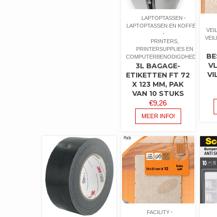
LAPTOPTASSEN
LAPTOPTASSEN EN KOFFERS
VEI
VEI
PRINTERS,
PRINTERSUPPLIES EN
BE
COMPUTERBENODIGDHEDEN
V
3L BAGAGE-
VI
ETIKETTEN FT 72
X 123 MM, PAK
VAN 10 STUKS
€
9,26
MEER INFO!
FACILITY