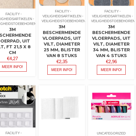
FACILITY
FACILITY
FACILITY
VEILIGHEIDSARTIKELEN
VEILIGHEIDSARTIKELEN
LIGHEIDSARTIKELEN
VEILIGHEIDSTOEBEHOREN
VEILIGHEIDSTOEBEHOREN
LIGHEIDSTOEBEHOREN
3M
3M
3M
BESCHERMENDE
BESCHERMENDE
SCHERMENDE
VLOERPADS, UIT
VLOERPADS, UIT
LOERPAD, UIT
VILT, DIAMETER
VILT, DIAMETER
LT, FT 21,5 X 8
25 MM, BLISTER
34 MM, BLISTER
CM
VAN 8 STUKS
VAN 4 STUKS
€
4,27
€
2,35
€
2,96
MEER INFO!
MEER INFO!
MEER INFO!
FACILITY
UNCATEGORIZED