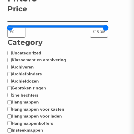
Price
Category
Uncategorized
Categorie
Klassement en archivering
Archiveren
Archiefbinders
Archiefdozen
Gebroken ringen
Snelhechters
Hangmappen
Hangmappen voor kasten
Hangmappen voor laden
Hangmappenkoffers
Insteekmappen