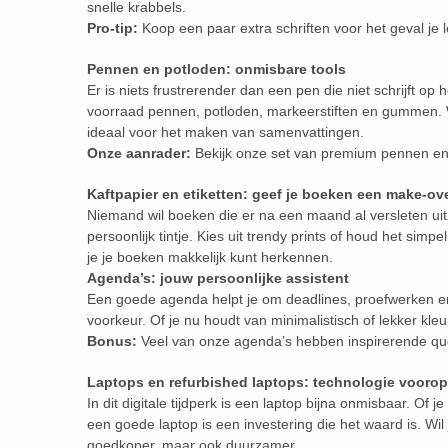
snelle krabbels.
Pro-tip:
Koop een paar extra schriften voor het geval je
Pennen en potloden: onmisbare tools
Er is niets frustrerender dan een pen die niet schrijft op
voorraad pennen, potloden, markeerstiften en gummen. W
ideaal voor het maken van samenvattingen.
Onze aanrader:
Bekijk onze set van premium pennen en 
Kaftpapier en etiketten: geef je boeken een make-ov
Niemand wil boeken die er na een maand al versleten uit
persoonlijk tintje. Kies uit trendy prints of houd het simp
je je boeken makkelijk kunt herkennen.
Agenda’s: jouw persoonlijke assistent
Een goede agenda helpt je om deadlines, proefwerken en v
voorkeur. Of je nu houdt van minimalistisch of lekker kleu
Bonus:
Veel van onze agenda’s hebben inspirerende qu
Laptops en refurbished laptops: technologie voorop
In dit digitale tijdperk is een laptop bijna onmisbaar. Of 
een goede laptop is een investering die het waard is. Wil
goedkoper, maar ook duurzamer.