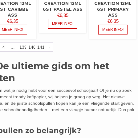
EATION 12ML
CREATION 12ML
CREATION 12ML
ST CARIBBE
6ST PASTEL ASS
6ST PRIMARY
ASS
ASS
€
6,35
€
6,35
€
6,35
MEER INFO!
MEER INFO!
MEER INFO!
4
…
139
140
141
→
De ultieme gids om het
rten
n wat je nodig hebt voor een succesvol schooljaar! Of je nu op zoek
meest trendy kaftpapier, wij helpen je graag op weg. Het nieuwe
e, en de juiste schoolspullen kopen kan je een vliegende start geven.
tiële schoolbenodigdheden – met een vleugje humor natuurlijk. Dus pak
ullen zo belangrijk?