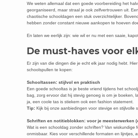
We weten allemaal dat een goede voorbereiding het halve 
georganiseerd, maar straal je ook zelfvertrouwen uit. 
chaotische schooldagen een stuk overzichtelijker. Bovend
hebben zonder constant nieuwe aankopen te hoeven do
En laten we eerlijk zijn: wie wil er nu met een saaie, k
De must-haves voor el
Er zijn van die dingen die je echt elk jaar nodig hebt. Hie
schoolspullen te kopen:
Schooltassen: stijlvol en praktisch
Een goede schooltas is je beste vriend tijdens het school
bag, zorg ervoor dat hij stevig genoeg is om je boeken, la
ja, een coole tas is stiekem ook een fashion statement.
Tip:
Kijk bij onze aanbiedingen voor stevige en stijlvolle
Schriften en notitieblokken: voor je meesterwerken 
Wat is een schooldag zonder schriften? Van wiskundige fo
onmisbaar. Kies voor verschillende formaten en lijntjes, 