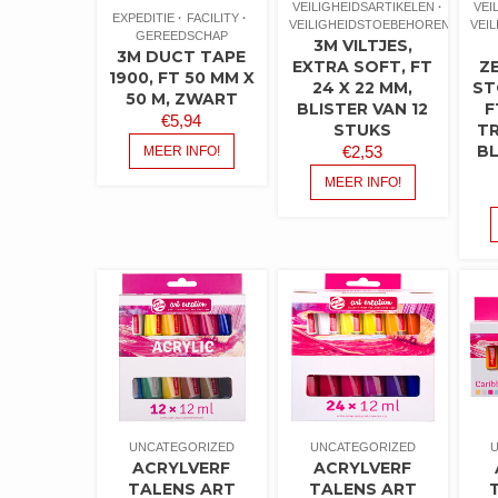
VEILIGHEIDSARTIKELEN
VEI
EXPEDITIE
FACILITY
VEILIGHEIDSTOEBEHOREN
VEI
GEREEDSCHAP
3M VILTJES,
3M DUCT TAPE
EXTRA SOFT, FT
Z
1900, FT 50 MM X
24 X 22 MM,
ST
50 M, ZWART
BLISTER VAN 12
F
€
5,94
STUKS
T
BL
€
2,53
MEER INFO!
MEER INFO!
UNCATEGORIZED
UNCATEGORIZED
ACRYLVERF
ACRYLVERF
TALENS ART
TALENS ART