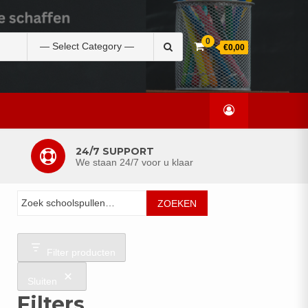
Zoek
0
€0,00
naar:
24/7 SUPPORT
We staan 24/7 voor u klaar
Zoeken
ZOEKEN
Filter producten
Sluiten
Filters