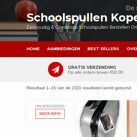
Ga
naar
Schoolspullen Kop
de
inhoud
Eenvoudig & Goedkoop Schoolspullen Bestellen Onl
HOME
AANBIEDINGEN
BEST SELLERS
OVE
GRATIS VERZENDING
Op alle orders boven €50.00
Resultaat 1–15 van de 2101 resultaten wordt getoond
UNCATEGORIZED
MEER INFO!