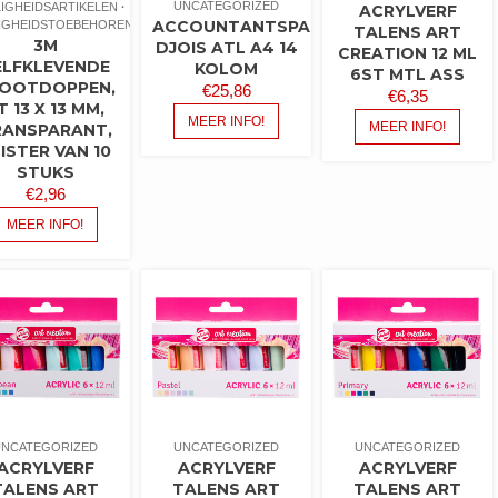
UNCATEGORIZED
LIGHEIDSARTIKELEN
ACRYLVERF
ACCOUNTANTSPAPIER
LIGHEIDSTOEBEHOREN
TALENS ART
3M
DJOIS ATL A4 14
CREATION 12 ML
ELFKLEVENDE
KOLOM
6ST MTL ASS
OOTDOPPEN,
€
25,86
€
6,35
T 13 X 13 MM,
MEER INFO!
MEER INFO!
RANSPARANT,
ISTER VAN 10
STUKS
€
2,96
MEER INFO!
UNCATEGORIZED
UNCATEGORIZED
UNCATEGORIZED
ACRYLVERF
ACRYLVERF
ACRYLVERF
TALENS ART
TALENS ART
TALENS ART