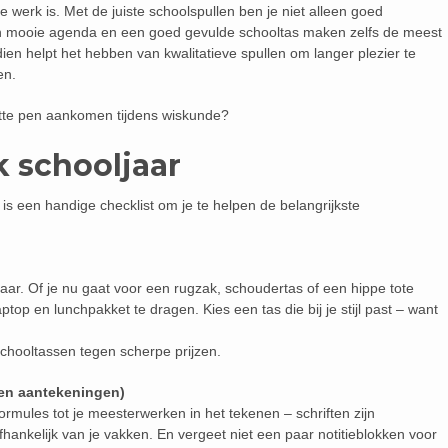
werk is. Met de juiste schoolspullen ben je niet alleen goed
Een mooie agenda en een goed gevulde schooltas maken zelfs de meest
ien helpt het hebben van kwalitatieve spullen om langer plezier te
en.
apotte pen aankomen tijdens wiskunde?
k schooljaar
r is een handige checklist om je te helpen de belangrijkste
jaar. Of je nu gaat voor een rugzak, schoudertas of een hippe tote
ptop en lunchpakket te dragen. Kies een tas die bij je stijl past – want
 schooltassen tegen scherpe prijzen.
(en aantekeningen)
rmules tot je meesterwerken in het tekenen – schriften zijn
afhankelijk van je vakken. En vergeet niet een paar notitieblokken voor