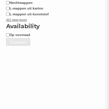
Hechtmappen
L-mappen uit karton
L-mappen uit kunststof
352 meer tonen
Availability
Op voorraad
Beschikbaarheid
Toepassen