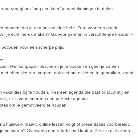
 leraar vraagt om “nog een keer” je aantekeningen te delen.
 het moment dat je een briljant idee hebt. Zorg voor een goede
il je echt indruk maken? Ga voor pennen in verschillende kleuren –
potloden voor een scherpe prijs.
er
zien. Met kaftpapier bescherm je je boeken en geef je ze een
el met effen kleuren. Vergeet ook niet om etiketten te gebruiken, zodat
akanties bij te houden. Kies een agenda die past bij jouw stijl en
rrijk, er is voor iedereen een perfecte agenda.
otes om je gemotiveerd te houden.
je nu huiswerk maakt, online lessen volgt of presentaties voorbereidt,
 je besparen? Overweeg een refurbished laptop. Die zijn niet alleen