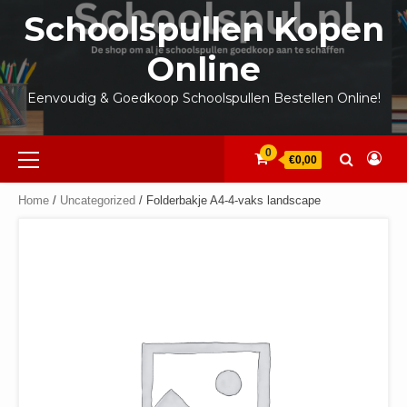
Ga
Schoolspullen Kopen
naar
de
Online
inhoud
Eenvoudig & Goedkoop Schoolspullen Bestellen Online!
Primair
0
€0,00
menu
Home
/
Uncategorized
/ Folderbakje A4-4-vaks landscape