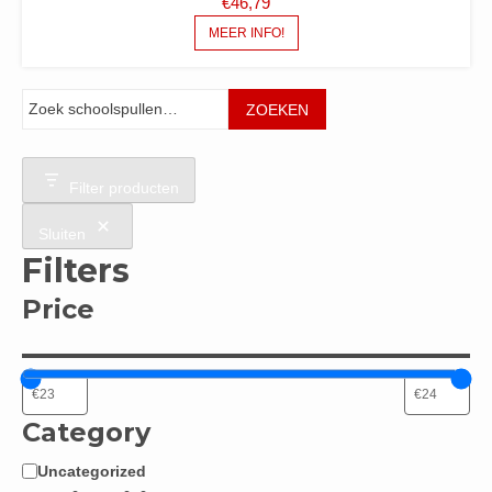
€
46,79
MEER INFO!
Zoeken
ZOEKEN
Filter producten
Sluiten
Filters
Price
Category
Uncategorized
Categorie