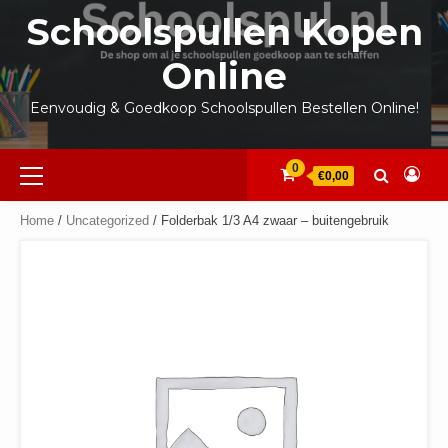
Ga
Schoolspullen Kopen
naar
de
Online
inhoud
Eenvoudig & Goedkoop Schoolspullen Bestellen Online!
Primair
0
€0,00
menu
Home
/
Uncategorized
/ Folderbak 1/3 A4 zwaar – buitengebruik