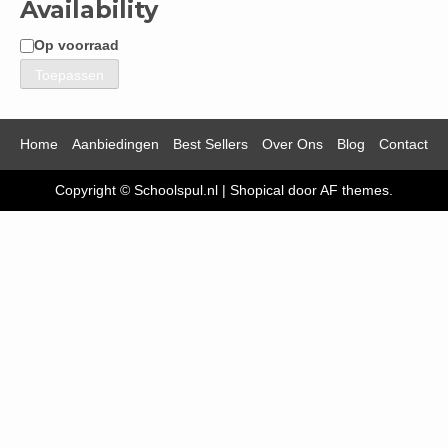
Availability
Op voorraad
Beschikbaarheid
Toepassen
Home
Aanbiedingen
Best Sellers
Over Ons
Blog
Contact
Copyright © Schoolspul.nl
|
Shopical
door AF themes.