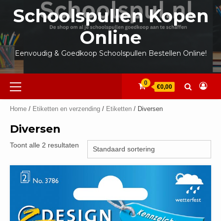
Ga
Schoolspullen Kopen
naar
de
Online
inhoud
Eenvoudig & Goedkoop Schoolspullen Bestellen Online!
Primair
0
€0,00
menu
Home
/
Etiketten en verzending
/
Etiketten
/ Diversen
Diversen
Toont alle 2 resultaten