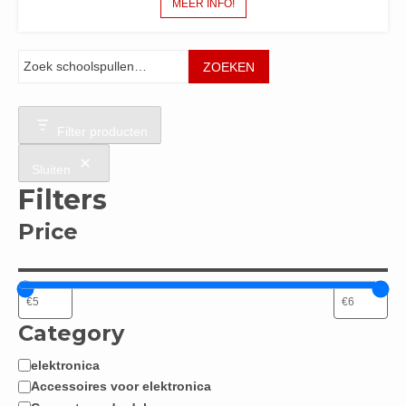
MEER INFO!
Zoeken
ZOEKEN
Filter producten
Sluiten
Filters
Price
Category
elektronica
Categorie
Accessoires voor elektronica