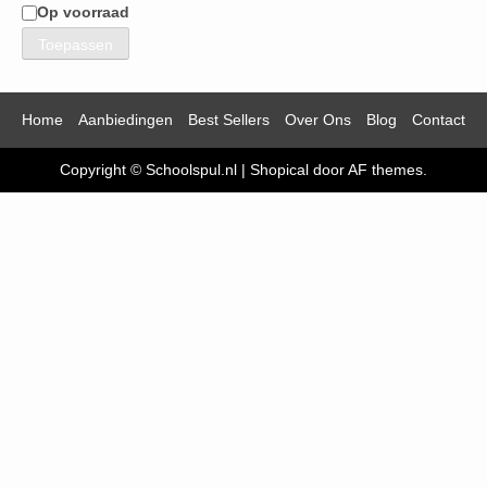
Op voorraad
Beschikbaarheid
Toepassen
Home
Aanbiedingen
Best Sellers
Over Ons
Blog
Contact
Copyright © Schoolspul.nl
|
Shopical
door AF themes.