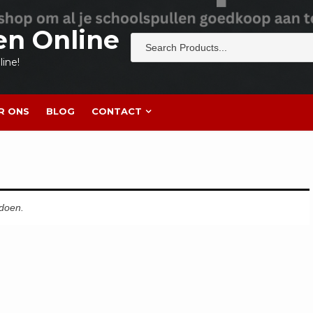
en Online
ine!
R ONS
BLOG
CONTACT
ldoen.