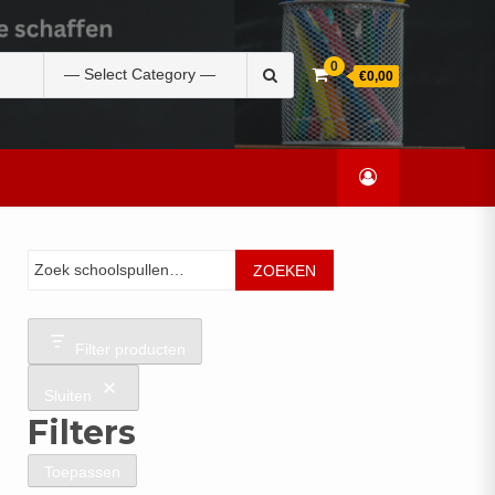
Zoek
0
€0,00
naar:
Zoeken
ZOEKEN
Filter producten
Sluiten
Filters
Toepassen