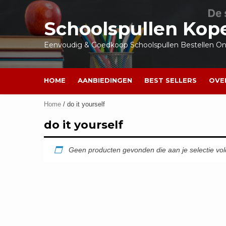
Ga
naar
Schoolspullen Kop
de
inhoud
Eenvoudig & Goedkoop Schoolspullen Bestellen Onl
HOME
AANBIEDINGEN
BEST SELLERS
OVE
Home
/ do it yourself
do it yourself
Geen producten gevonden die aan je selectie vo