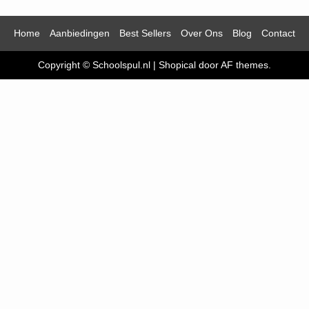
Home
Aanbiedingen
Best Sellers
Over Ons
Blog
Contact
Copyright © Schoolspul.nl
|
Shopical
door AF themes.