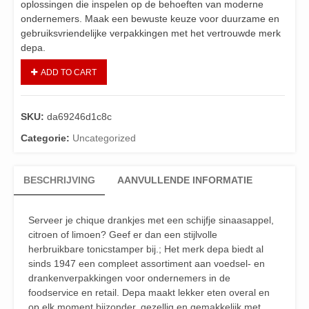
oplossingen die inspelen op de behoeften van moderne
ondernemers. Maak een bewuste keuze voor duurzame en
gebruiksvriendelijke verpakkingen met het vertrouwde merk
depa.
ADD TO CART
SKU:
da69246d1c8c
Categorie:
Uncategorized
BESCHRIJVING
AANVULLENDE INFORMATIE
Serveer je chique drankjes met een schijfje sinaasappel,
citroen of limoen? Geef er dan een stijlvolle
herbruikbare tonicstamper bij.; Het merk depa biedt al
sinds 1947 een compleet assortiment aan voedsel- en
drankenverpakkingen voor ondernemers in de
foodservice en retail. Depa maakt lekker eten overal en
op elk moment bijzonder, gezellig en gemakkelijk met