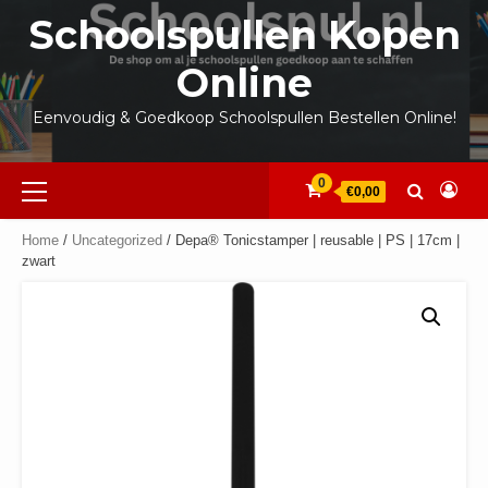
Ga
Schoolspullen Kopen
naar
de
Online
inhoud
Eenvoudig & Goedkoop Schoolspullen Bestellen Online!
Primair
0
€0,00
menu
Home
/
Uncategorized
/ Depa® Tonicstamper | reusable | PS | 17cm |
zwart