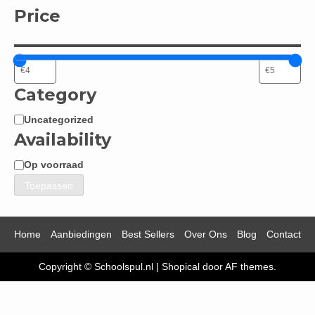
Price
Category
Uncategorized
Categorie
Availability
Op voorraad
Beschikbaarheid
Toepassen
Home
Aanbiedingen
Best Sellers
Over Ons
Blog
Contact
Copyright © Schoolspul.nl
|
Shopical
door AF themes.