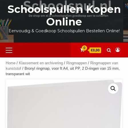
Ga
Schoolspullen Kopen
naar
de
Online
inhoud
Eenvoudig & Goedkoop Schoolspullen Bestellen Online!
Primair
0
€0,00
menu
Home
/
Klassement en archivering
/
Ringmappen
/
Ringmappen van
kunststof
/ Bronyl ringmap, voor ft A4, uit PP, 2 D-ringen van 15 mm,
transparant wit