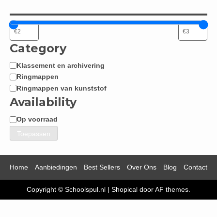
Category
Klassement en archivering
Categorie
Ringmappen
Ringmappen van kunststof
Availability
Op voorraad
Beschikbaarheid
Toepassen
Home
Aanbiedingen
Best Sellers
Over Ons
Blog
Contact
Copyright © Schoolspul.nl
|
Shopical
door AF themes.