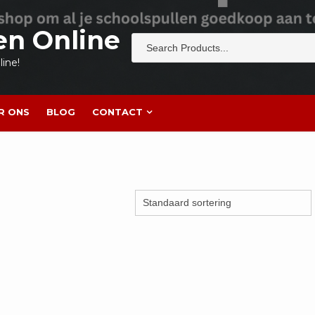
en Online
ine!
R ONS
BLOG
CONTACT