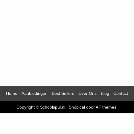
Home
Aanbiedingen
Best Sellers
Over Ons
Blog
Contact
Copyright © Schoolspul.nl
|
Shopical
door AF themes.