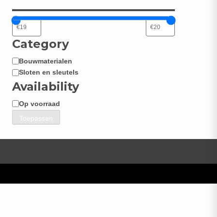
Category
Bouwmaterialen
Categorie
Sloten en sleutels
Availability
Op voorraad
Beschikbaarheid
Toepassen