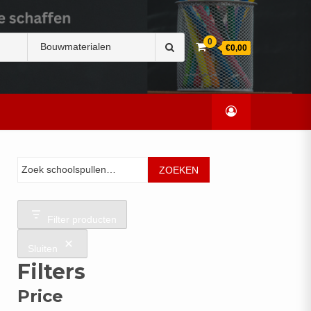
Zoek
0
€0,00
naar:
Zoeken
ZOEKEN
Filter producten
Sluiten
Filters
Price