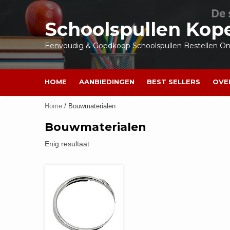
Ga
naar
Schoolspullen Kop
de
inhoud
Eenvoudig & Goedkoop Schoolspullen Bestellen Onl
HOME
AANBIEDINGEN
BEST SELLERS
OVE
Home
/ Bouwmaterialen
Bouwmaterialen
Enig resultaat