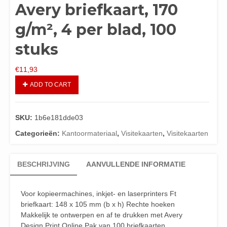
Avery briefkaart, 170
g/m², 4 per blad, 100
stuks
€
11,93
ADD TO CART
SKU:
1b6e181dde03
Categorieën:
Kantoormateriaal
,
Visitekaarten
,
Visitekaarten
BESCHRIJVING
AANVULLENDE INFORMATIE
Voor kopieermachines, inkjet- en laserprinters Ft
briefkaart: 148 x 105 mm (b x h) Rechte hoeken
Makkelijk te ontwerpen en af te drukken met Avery
Design Print Online Pak van 100 briefkaarten