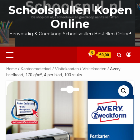
Ga
Schoolspullen Kopen
naar
de
Online
inhoud
Eenvoudig & Goedkoop Schoolspullen Bestellen Online!
Primair
0
€0,00
menu
Home
/
Kantoormateriaal
/
Visitekaarten
/
Visitekaarten
/ Avery
briefkaart, 170 g/m², 4 per blad, 100 stuks