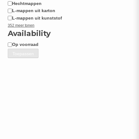
Hechtmappen
L-mappen uit karton
L-mappen uit kunststof
352 meer tonen
Availability
Op voorraad
Beschikbaarheid
Toepassen