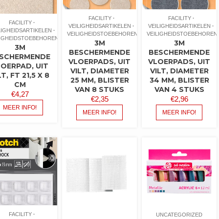
FACILITY
FACILITY
FACILITY
VEILIGHEIDSARTIKELEN
VEILIGHEIDSARTIKELEN
LIGHEIDSARTIKELEN
VEILIGHEIDSTOEBEHOREN
VEILIGHEIDSTOEBEHOREN
LIGHEIDSTOEBEHOREN
3M
3M
3M
BESCHERMENDE
BESCHERMENDE
SCHERMENDE
VLOERPADS, UIT
VLOERPADS, UIT
LOERPAD, UIT
VILT, DIAMETER
VILT, DIAMETER
LT, FT 21,5 X 8
25 MM, BLISTER
34 MM, BLISTER
CM
VAN 8 STUKS
VAN 4 STUKS
€
4,27
€
2,35
€
2,96
MEER INFO!
MEER INFO!
MEER INFO!
FACILITY
UNCATEGORIZED