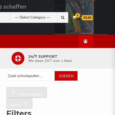
Zoek
0
€0,00
naar:
24/7 SUPPORT
We staan 24/7 voor u klaar
Zoeken
ZOEKEN
Filter producten
Sluiten
Filters