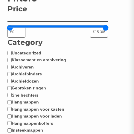
Price
Category
Uncategorized
Categorie
Klassement en archivering
Archiveren
Archiefbinders
Archiefdozen
Gebroken ringen
Snelhechters
Hangmappen
Hangmappen voor kasten
Hangmappen voor laden
Hangmappenkoffers
Insteekmappen