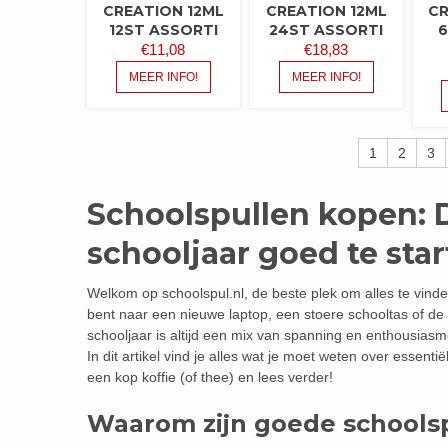
CREATION 12ML
CREATION 12ML
CR
12ST ASSORTI
24ST ASSORTI
6
€
11,08
€
18,83
MEER INFO!
MEER INFO!
1
2
3
Schoolspullen kopen: 
schooljaar goed te sta
Welkom op schoolspul.nl, de beste plek om alles te vinde
bent naar een nieuwe laptop, een stoere schooltas of de 
schooljaar is altijd een mix van spanning en enthousiasm
In dit artikel vind je alles wat je moet weten over essen
een kop koffie (of thee) en lees verder!
Waarom zijn goede schoolsp