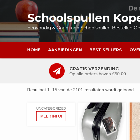
Ga
naar
Schoolspullen Kop
de
inhoud
Eenvoudig & Goedkoop Schoolspullen Bestellen Onl
HOME
AANBIEDINGEN
BEST SELLERS
OVE
GRATIS VERZENDING
Op alle orders boven €50.00
Resultaat 1–15 van de 2101 resultaten wordt getoond
UNCATEGORIZED
MEER INFO!