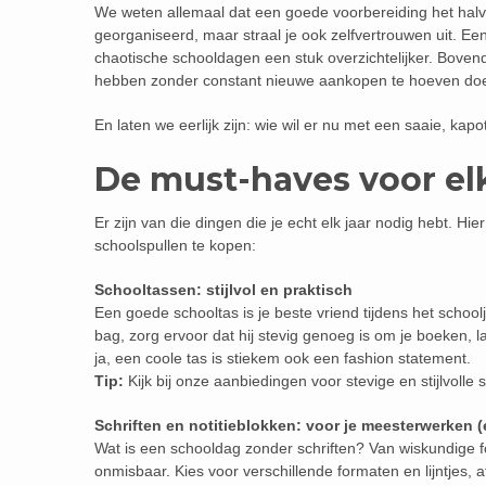
We weten allemaal dat een goede voorbereiding het halve 
georganiseerd, maar straal je ook zelfvertrouwen uit. 
chaotische schooldagen een stuk overzichtelijker. Bovend
hebben zonder constant nieuwe aankopen te hoeven do
En laten we eerlijk zijn: wie wil er nu met een saaie, k
De must-haves voor el
Er zijn van die dingen die je echt elk jaar nodig hebt. Hie
schoolspullen te kopen:
Schooltassen: stijlvol en praktisch
Een goede schooltas is je beste vriend tijdens het school
bag, zorg ervoor dat hij stevig genoeg is om je boeken, la
ja, een coole tas is stiekem ook een fashion statement.
Tip:
Kijk bij onze aanbiedingen voor stevige en stijlvolle
Schriften en notitieblokken: voor je meesterwerken 
Wat is een schooldag zonder schriften? Van wiskundige fo
onmisbaar. Kies voor verschillende formaten en lijntjes, 