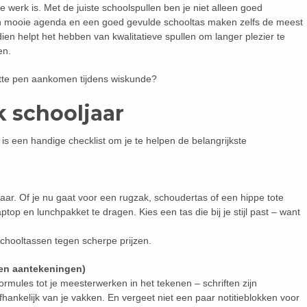
werk is. Met de juiste schoolspullen ben je niet alleen goed
Een mooie agenda en een goed gevulde schooltas maken zelfs de meest
ien helpt het hebben van kwalitatieve spullen om langer plezier te
en.
apotte pen aankomen tijdens wiskunde?
k schooljaar
r is een handige checklist om je te helpen de belangrijkste
jaar. Of je nu gaat voor een rugzak, schoudertas of een hippe tote
ptop en lunchpakket te dragen. Kies een tas die bij je stijl past – want
 schooltassen tegen scherpe prijzen.
(en aantekeningen)
rmules tot je meesterwerken in het tekenen – schriften zijn
afhankelijk van je vakken. En vergeet niet een paar notitieblokken voor