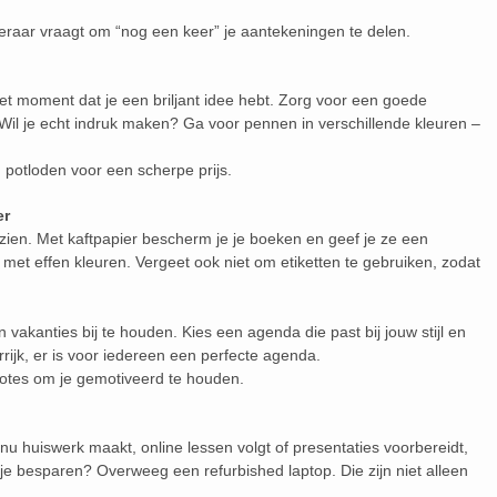
 leraar vraagt om “nog een keer” je aantekeningen te delen.
 het moment dat je een briljant idee hebt. Zorg voor een goede
il je echt indruk maken? Ga voor pennen in verschillende kleuren –
potloden voor een scherpe prijs.
er
zien. Met kaftpapier bescherm je je boeken en geef je ze een
el met effen kleuren. Vergeet ook niet om etiketten te gebruiken, zodat
akanties bij te houden. Kies een agenda die past bij jouw stijl en
rrijk, er is voor iedereen een perfecte agenda.
otes om je gemotiveerd te houden.
je nu huiswerk maakt, online lessen volgt of presentaties voorbereidt,
 je besparen? Overweeg een refurbished laptop. Die zijn niet alleen