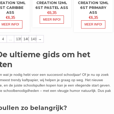
EATION 12ML
CREATION 12ML
CREATION 12ML
ST CARIBBE
6ST PASTEL ASS
6ST PRIMARY
ASS
ASS
€
6,35
€
6,35
€
6,35
MEER INFO!
MEER INFO!
MEER INFO!
4
…
139
140
141
→
De ultieme gids om het
rten
n wat je nodig hebt voor een succesvol schooljaar! Of je nu op zoek
meest trendy kaftpapier, wij helpen je graag op weg. Het nieuwe
e, en de juiste schoolspullen kopen kan je een vliegende start geven.
tiële schoolbenodigdheden – met een vleugje humor natuurlijk. Dus pak
ullen zo belangrijk?