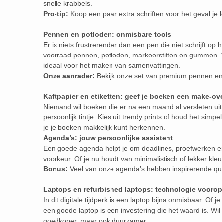
snelle krabbels.
Pro-tip:
Koop een paar extra schriften voor het geval je
Pennen en potloden: onmisbare tools
Er is niets frustrerender dan een pen die niet schrijft op
voorraad pennen, potloden, markeerstiften en gummen. W
ideaal voor het maken van samenvattingen.
Onze aanrader:
Bekijk onze set van premium pennen en 
Kaftpapier en etiketten: geef je boeken een make-ov
Niemand wil boeken die er na een maand al versleten uit
persoonlijk tintje. Kies uit trendy prints of houd het simp
je je boeken makkelijk kunt herkennen.
Agenda’s: jouw persoonlijke assistent
Een goede agenda helpt je om deadlines, proefwerken en v
voorkeur. Of je nu houdt van minimalistisch of lekker kleu
Bonus:
Veel van onze agenda’s hebben inspirerende qu
Laptops en refurbished laptops: technologie voorop
In dit digitale tijdperk is een laptop bijna onmisbaar. Of 
een goede laptop is een investering die het waard is. Wil
goedkoper, maar ook duurzamer.