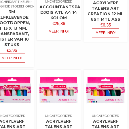
UNCATEGORIZED
LIGHEIDSARTIKELEN
ACRYLVERF
ACCOUNTANTSPAPIER
LIGHEIDSTOEBEHOREN
TALENS ART
3M
DJOIS ATL A4 14
CREATION 12 ML
ELFKLEVENDE
KOLOM
6ST MTL ASS
OOTDOPPEN,
€
25,86
€
6,35
T 13 X 13 MM,
MEER INFO!
MEER INFO!
RANSPARANT,
ISTER VAN 10
STUKS
€
2,96
MEER INFO!
UNCATEGORIZED
UNCATEGORIZED
UNCATEGORIZED
ACRYLVERF
ACRYLVERF
ACRYLVERF
TALENS ART
TALENS ART
TALENS ART