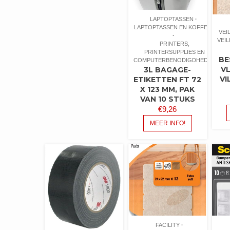
LAPTOPTASSEN
LAPTOPTASSEN EN KOFFERS
VEI
VEI
PRINTERS,
PRINTERSUPPLIES EN
BE
COMPUTERBENODIGDHEDEN
V
3L BAGAGE-
VI
ETIKETTEN FT 72
X 123 MM, PAK
VAN 10 STUKS
€
9,26
MEER INFO!
FACILITY