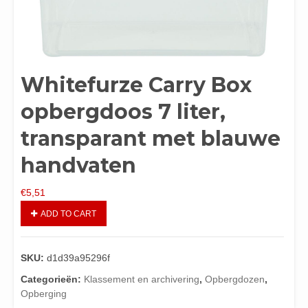
Whitefurze Carry Box
opbergdoos 7 liter,
transparant met blauwe
handvaten
€
5,51
ADD TO CART
SKU:
d1d39a95296f
Categorieën:
Klassement en archivering
,
Opbergdozen
,
Opberging