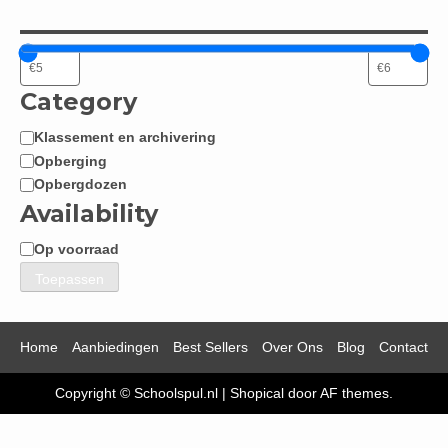
Category
Klassement en archivering
Categorie
Opberging
Opbergdozen
Availability
Op voorraad
Beschikbaarheid
Toepassen
Home
Aanbiedingen
Best Sellers
Over Ons
Blog
Contact
Copyright © Schoolspul.nl
|
Shopical
door AF themes.