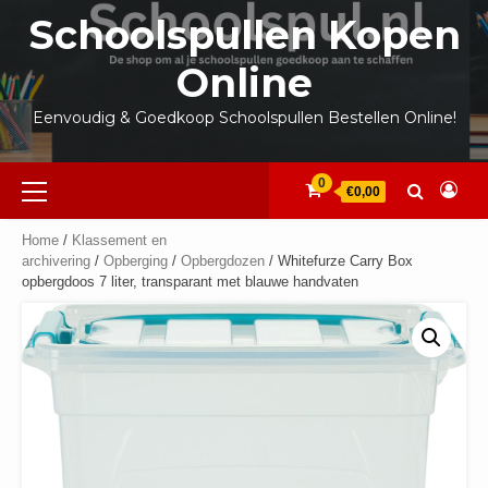
Ga
Schoolspullen Kopen
naar
de
Online
inhoud
Eenvoudig & Goedkoop Schoolspullen Bestellen Online!
Primair
0
€0,00
menu
Home
/
Klassement en
archivering
/
Opberging
/
Opbergdozen
/ Whitefurze Carry Box
opbergdoos 7 liter, transparant met blauwe handvaten