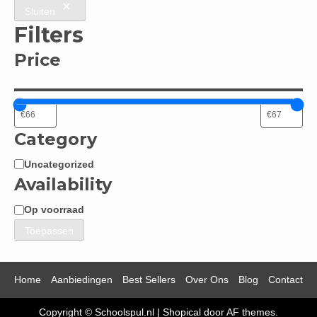
Sluiten
Filters
Price
Category
Uncategorized
Categorie
Availability
Op voorraad
Beschikbaarheid
Toepassen
Home
Aanbiedingen
Best Sellers
Over Ons
Blog
Contact
Copyright © Schoolspul.nl
|
Shopical
door AF themes.