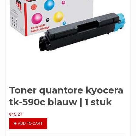
Toner quantore kyocera
tk-590c blauw | 1 stuk
€
45,27
ADD TO CART