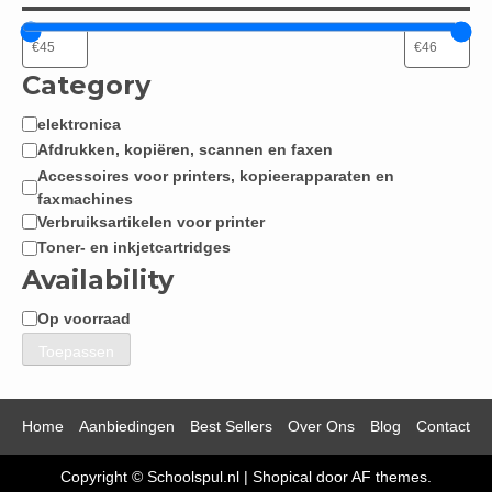
Category
elektronica
Categorie
Afdrukken, kopiëren, scannen en faxen
Accessoires voor printers, kopieerapparaten en
faxmachines
Verbruiksartikelen voor printer
Toner- en inkjetcartridges
Availability
Op voorraad
Beschikbaarheid
Toepassen
Home
Aanbiedingen
Best Sellers
Over Ons
Blog
Contact
Copyright © Schoolspul.nl
|
Shopical
door AF themes.