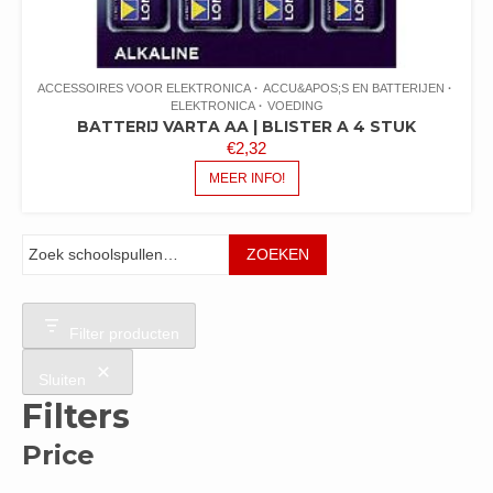
ACCESSOIRES VOOR ELEKTRONICA
ACCU&APOS;S EN BATTERIJEN
ELEKTRONICA
VOEDING
BATTERIJ VARTA AA | BLISTER A 4 STUK
€
2,32
MEER INFO!
Zoeken
ZOEKEN
Filter producten
Sluiten
Filters
Price