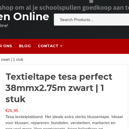
en Online
ine!
R ONS
BLOG
CONTACT
zwart | 1 stuk
Textieltape tesa perfect
38mmx2.75m zwart | 1
stuk
€
26,95
Tesa textielplakband. Het ideale extra sterke klussentape. Ideaal
voor klussen, repareren, bundelen, versterken, markeren en
nog veel meer. Voor permanente, hoog belastbare en