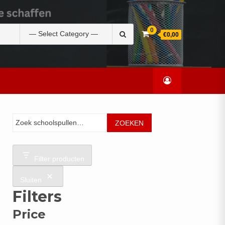
Zoek
0
€0,00
naar:
Zoeken
ZOEKEN
Filter producten
Sluiten
Filters
Price