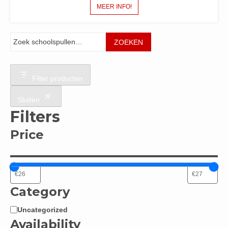
MEER INFO!
Zoeken
ZOEKEN
Filter producten
Sluiten
Filters
Price
Category
Uncategorized
Categorie
Availability