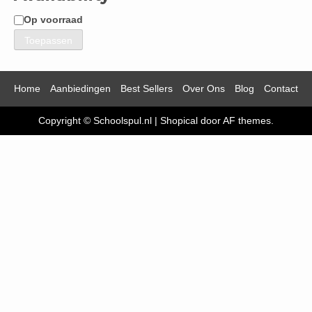
Op voorraad
Beschikbaarheid
Toepassen
Home
Aanbiedingen
Best Sellers
Over Ons
Blog
Contact
Copyright © Schoolspul.nl
|
Shopical
door AF themes.