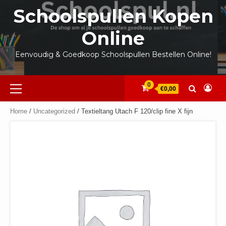
Ga
Schoolspullen Kopen
naar
de
Online
inhoud
Eenvoudig & Goedkoop Schoolspullen Bestellen Online!
Primair
0
€0,00
menu
Home
/
Uncategorized
/ Textieltang Utach F 120/clip fine X fijn