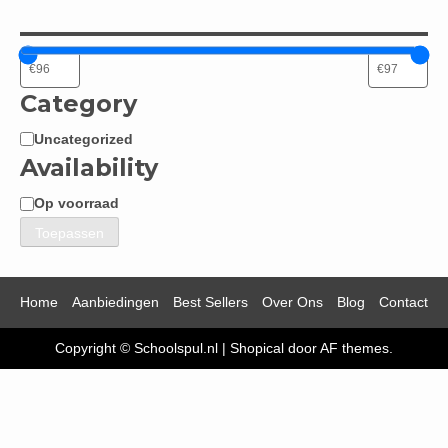
Category
Uncategorized
Categorie
Availability
Op voorraad
Beschikbaarheid
Toepassen
Home
Aanbiedingen
Best Sellers
Over Ons
Blog
Contact
Copyright © Schoolspul.nl
|
Shopical
door AF themes.