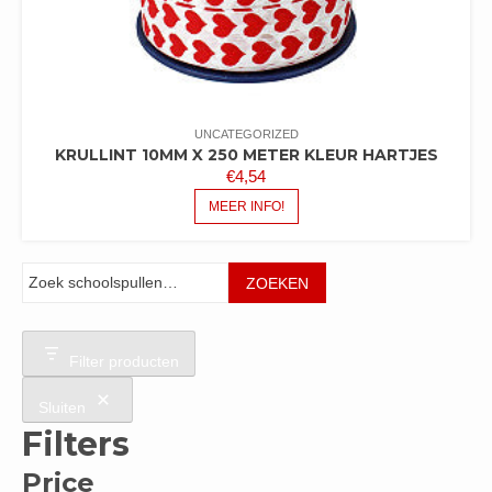
UNCATEGORIZED
KRULLINT 10MM X 250 METER KLEUR HARTJES
€
4,54
MEER INFO!
Zoeken
ZOEKEN
Filter producten
Sluiten
Filters
Price