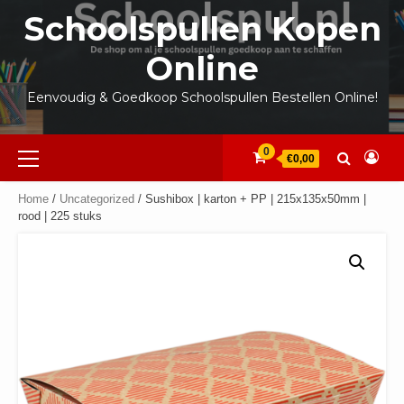
Ga
Schoolspullen Kopen
naar
de
Online
inhoud
Eenvoudig & Goedkoop Schoolspullen Bestellen Online!
Primair
0
€0,00
menu
Home
/
Uncategorized
/ Sushibox | karton + PP | 215x135x50mm |
rood | 225 stuks