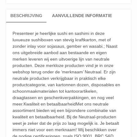
BESCHRIJVING
AANVULLENDE INFORMATIE
Presenteer je heerlijke sushi en sashimi in deze
luxueuze sushiboxen van stevig kraftkarton, met of
zonder inlay voor sojasaus, gember en wasabi.; Naast
ons uitgebreide aanbod aan bestaande en eigen
merken leveren wij een uitvoerige lijn van neutrale
producten. Deze merkloze producten vind je in onze
webshop terug onder de ‘merknaam’ Neutraal. Er zijn
neutrale producten verkrijgbaar in praktisch elke
productcategorie, van kartonnen dozen, disposables en
schoonmaakmaterialen tot kantoorartikelen,
draagtassen en geschenkverpakkingen, en nog veel
meer.Kwaliteit en betaalbaarheidMet ons neutrale
assortiment bieden wij een bijzondere combinatie van
kwaliteit en betaalbaarheid. Bij de Neutraal-producten
weet je zeker dat de prijs zo laag mogelijk is. Je betaalt
immers niet voor een merknaam! Wij beschikken over
de nodige certificeringen, zoals ISO 9001, BRC S&D,