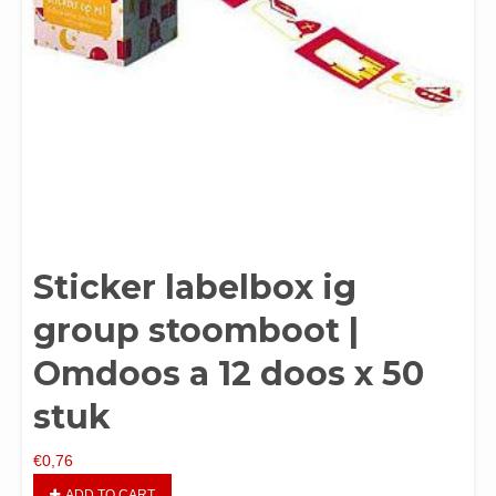
Sticker labelbox ig
group stoomboot |
Omdoos a 12 doos x 50
stuk
€
0,76
ADD TO CART