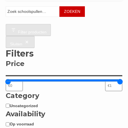
Zoeken
ZOEKEN
Filter producten
Sluiten
Filters
Price
Category
Uncategorized
Categorie
Availability
Op voorraad
Beschikbaarheid