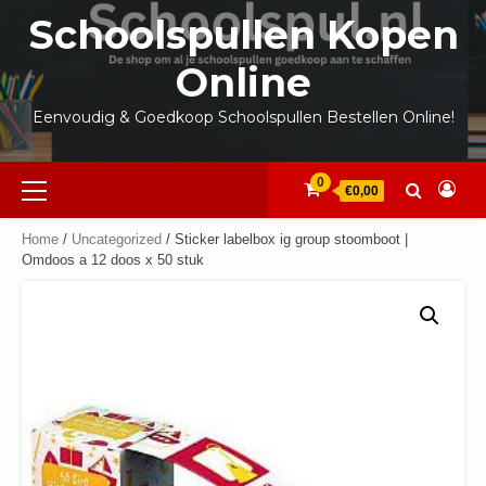
Ga
Schoolspullen Kopen
naar
de
Online
inhoud
Eenvoudig & Goedkoop Schoolspullen Bestellen Online!
Primair
0
€0,00
menu
Home
/
Uncategorized
/ Sticker labelbox ig group stoomboot |
Omdoos a 12 doos x 50 stuk