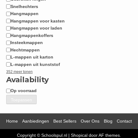
Snelhechters
Hangmappen
Hangmappen voor kasten
Hangmappen voor laden
Hangmappenkoffers
Insteekmappen
Hechtmappen
L-mappen uit karton
L-mappen uit kunststof
352 meer tonen
Availability
Op voorraad
Beschikbaarheid
Toepassen
Home
Aanbiedingen
Best Sellers
Over Ons
Blog
Contact
Copyright © Schoolspul.nl
|
Shopical
door AF themes.