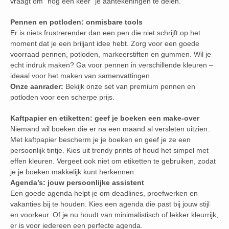
vraagt om “nog een keer” je aantekeningen te delen.
Pennen en potloden: onmisbare tools
Er is niets frustrerender dan een pen die niet schrijft op het
moment dat je een briljant idee hebt. Zorg voor een goede
voorraad pennen, potloden, markeerstiften en gummen. Wil je
echt indruk maken? Ga voor pennen in verschillende kleuren –
ideaal voor het maken van samenvattingen.
Onze aanrader:
Bekijk onze set van premium pennen en
potloden voor een scherpe prijs.
Kaftpapier en etiketten: geef je boeken een make-over
Niemand wil boeken die er na een maand al versleten uitzien.
Met kaftpapier bescherm je je boeken en geef je ze een
persoonlijk tintje. Kies uit trendy prints of houd het simpel met
effen kleuren. Vergeet ook niet om etiketten te gebruiken, zodat
je je boeken makkelijk kunt herkennen.
Agenda’s: jouw persoonlijke assistent
Een goede agenda helpt je om deadlines, proefwerken en
vakanties bij te houden. Kies een agenda die past bij jouw stijl
en voorkeur. Of je nu houdt van minimalistisch of lekker kleurrijk,
er is voor iedereen een perfecte agenda.