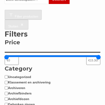
Filter producten
Sluiten
Filters
Price
Category
Uncategorized
Categorie
Klassement en archivering
Archiveren
Archiefbinders
Archiefdozen
Gebroken ringen