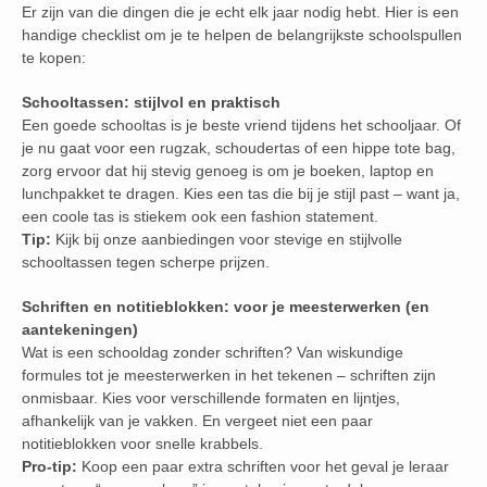
Er zijn van die dingen die je echt elk jaar nodig hebt. Hier is een
handige checklist om je te helpen de belangrijkste schoolspullen
te kopen:
Schooltassen: stijlvol en praktisch
Een goede schooltas is je beste vriend tijdens het schooljaar. Of
je nu gaat voor een rugzak, schoudertas of een hippe tote bag,
zorg ervoor dat hij stevig genoeg is om je boeken, laptop en
lunchpakket te dragen. Kies een tas die bij je stijl past – want ja,
een coole tas is stiekem ook een fashion statement.
Tip:
Kijk bij onze aanbiedingen voor stevige en stijlvolle
schooltassen tegen scherpe prijzen.
Schriften en notitieblokken: voor je meesterwerken (en
aantekeningen)
Wat is een schooldag zonder schriften? Van wiskundige
formules tot je meesterwerken in het tekenen – schriften zijn
onmisbaar. Kies voor verschillende formaten en lijntjes,
afhankelijk van je vakken. En vergeet niet een paar
notitieblokken voor snelle krabbels.
Pro-tip:
Koop een paar extra schriften voor het geval je leraar