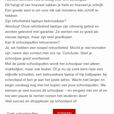
Dit hangt af van hoeveel vakken je hebt en hoeveel je schrijft.
Een goede start is om voor elk vak minstens één schrift te
hebben.
Zijn refurbished laptops betrouwbaar?
Absoluut! Onze refurbished laptops zijn uitvoerig getest en
worden geleverd met garantie. Ze werken net zo goed als
nieuwe laptops, maar zijn veel goedkoper.
Kan ik schoolspullen retourneren?
Ja, we hebben een soepel retourbeleid. Mocht je niet tevreden
zijn, neem dan contact met ons op. Conclusie: Start je
schooljaar goed voorbereid
Met de juiste schoolspullen wordt het schooljaar niet alleen
makkelijker, maar ook leuker. Of je nu op zoek bent naar een
stijlvolle schooltas, een betrouwbare laptop of hip kaftpapier, bij
schoolspul.nl ben je aan het juiste adres. Wacht niet langer en
begin vandaag nog met het kopen van jouw schoolspullen. We
wensen je veel succes dit schooljaar – en vergeet niet om af en
toe een pauze te nemen tussen het studeren door!
Veel succes en shopplezier op schoolspul.nl!
Zoeken
ZOEKEN