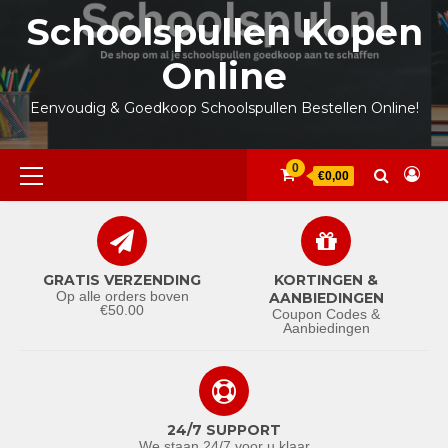
Ga
Schoolspullen Kopen
naar
de
Online
inhoud
Eenvoudig & Goedkoop Schoolspullen Bestellen Online!
Primair
0
€0,00
menu
GRATIS VERZENDING
KORTINGEN &
Op alle orders boven
AANBIEDINGEN
€50.00
Coupon Codes &
Aanbiedingen
24/7 SUPPORT
We staan 24/7 voor u klaar