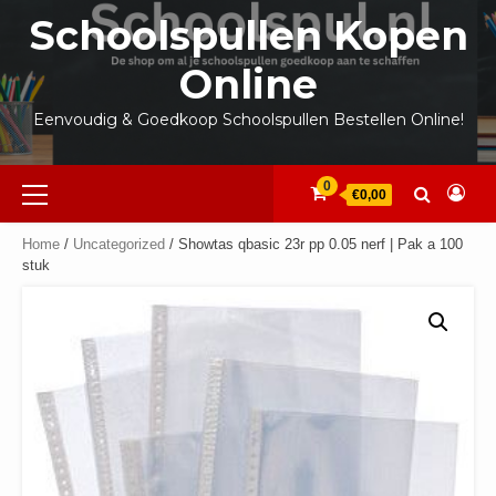
Ga
Schoolspullen Kopen
naar
de
Online
inhoud
Eenvoudig & Goedkoop Schoolspullen Bestellen Online!
Primair
0
€0,00
menu
Home
/
Uncategorized
/ Showtas qbasic 23r pp 0.05 nerf | Pak a 100
stuk