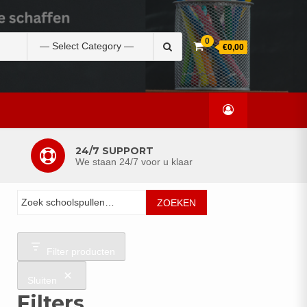
Zoek
0
€0,00
naar:
24/7 SUPPORT
We staan 24/7 voor u klaar
Zoeken
ZOEKEN
Filter producten
Sluiten
Filters