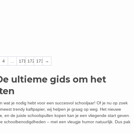
4
…
171
172
173
→
De ultieme gids om het
rten
n wat je nodig hebt voor een succesvol schooljaar! Of je nu op zoek
meest trendy kaftpapier, wij helpen je graag op weg. Het nieuwe
e, en de juiste schoolspullen kopen kan je een vliegende start geven.
tiële schoolbenodigdheden – met een vleugje humor natuurlijk. Dus pak