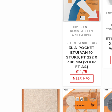
LAP
DIVERSEN
COM
KLASSEMENT EN
ARCHIVERING
ET
X
ZELFKLEVENDE ETUIS
3L A-POCKET
V
ETUI VAN 10
STUKS, FT 222 X
308 MM (VOOR
FT A4)
€
11,75
MEER INFO!