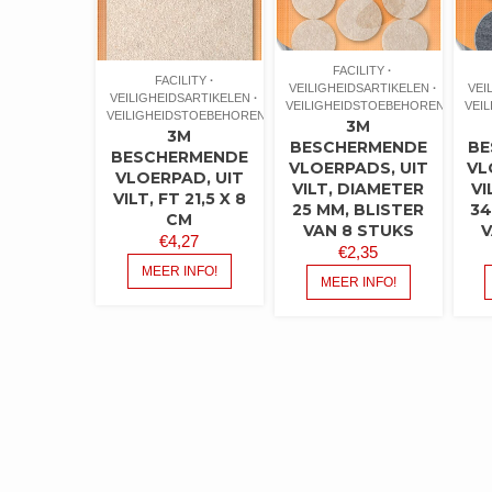
FACILITY
FACILITY
VEILIGHEIDSARTIKELEN
VEI
VEILIGHEIDSARTIKELEN
VEILIGHEIDSTOEBEHOREN
VEI
VEILIGHEIDSTOEBEHOREN
3M
3M
BESCHERMENDE
BE
BESCHERMENDE
VLOERPADS, UIT
VL
VLOERPAD, UIT
VILT, DIAMETER
VI
VILT, FT 21,5 X 8
25 MM, BLISTER
34
CM
VAN 8 STUKS
V
€
4,27
€
2,35
MEER INFO!
MEER INFO!