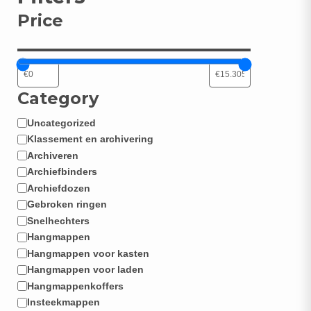
Price
Category
Uncategorized
Categorie
Klassement en archivering
Archiveren
Archiefbinders
Archiefdozen
Gebroken ringen
Snelhechters
Hangmappen
Hangmappen voor kasten
Hangmappen voor laden
Hangmappenkoffers
Insteekmappen