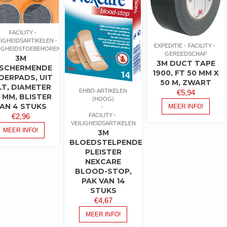
FACILITY
LIGHEIDSARTIKELEN
EXPEDITIE
FACILITY
LIGHEIDSTOEBEHOREN
GEREEDSCHAP
3M
3M DUCT TAPE
SCHERMENDE
1900, FT 50 MM X
OERPADS, UIT
50 M, ZWART
LT, DIAMETER
EHBO-ARTIKELEN
€
5,94
 MM, BLISTER
(HOOG)
AN 4 STUKS
MEER INFO!
FACILITY
€
2,96
VEILIGHEIDSARTIKELEN
MEER INFO!
3M
BLOEDSTELPENDE
PLEISTER
NEXCARE
BLOOD-STOP,
PAK VAN 14
STUKS
€
4,67
MEER INFO!