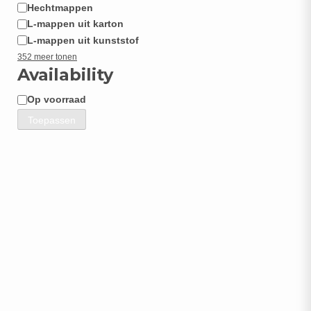
Hechtmappen
L-mappen uit karton
L-mappen uit kunststof
352 meer tonen
Availability
Op voorraad
Beschikbaarheid
Toepassen