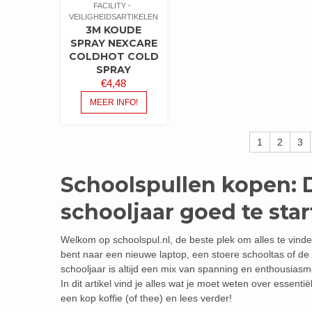
FACILITY
VEILIGHEIDSARTIKELEN
3M KOUDE
SPRAY NEXCARE
COLDHOT COLD
SPRAY
€
4,48
MEER INFO!
1
2
3
Schoolspullen kopen: 
schooljaar goed te sta
Welkom op schoolspul.nl, de beste plek om alles te vinde
bent naar een nieuwe laptop, een stoere schooltas of de 
schooljaar is altijd een mix van spanning en enthousiasm
In dit artikel vind je alles wat je moet weten over essen
een kop koffie (of thee) en lees verder!