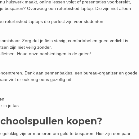
je nu huiswerk maakt, online lessen volgt of presentaties voorbereidt,
 je besparen? Overweeg een refurbished laptop. Die zijn niet alleen
ke refurbished laptops die perfect zijn voor studenten.
onmisbaar. Zorg dat je fiets stevig, comfortabel en goed verlicht is.
tsen zijn niet veilig zonder.
lfietsen. Houd onze aanbiedingen in de gaten!
 concentreren. Denk aan pennenbakjes, een bureau-organizer en goede
 maar ziet er ook nog eens gezellig uit.
en.
in je tas.
schoolspullen kopen?
 gelukkig zijn er manieren om geld te besparen. Hier zijn een paar