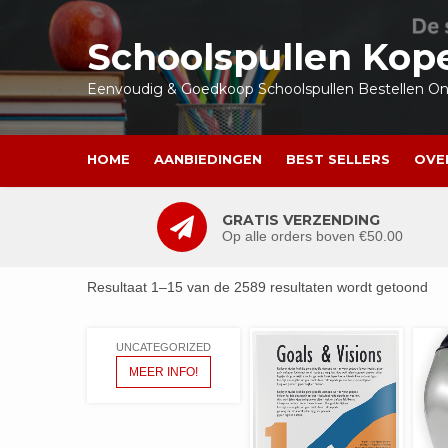
Ga
naar
Schoolspullen Kop
de
inhoud
Eenvoudig & Goedkoop Schoolspullen Bestellen Onl
HOME
AANBIEDINGEN
BEST SELLERS
OVE
GRATIS VERZENDING
Op alle orders boven €50.00
Resultaat 1–15 van de 2589 resultaten wordt getoond
UNCATEGORIZED
MEER INFO!