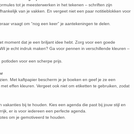
rmules tot je meesterwerken in het tekenen – schriften zijn
afhankelijk van je vakken. En vergeet niet een paar notitieblokken voor
 leraar vraagt om “nog een keer” je aantekeningen te delen.
 het moment dat je een briljant idee hebt. Zorg voor een goede
il je echt indruk maken? Ga voor pennen in verschillende kleuren –
potloden voor een scherpe prijs.
er
zien. Met kaftpapier bescherm je je boeken en geef je ze een
el met effen kleuren. Vergeet ook niet om etiketten te gebruiken, zodat
akanties bij te houden. Kies een agenda die past bij jouw stijl en
rrijk, er is voor iedereen een perfecte agenda.
otes om je gemotiveerd te houden.