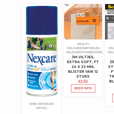
FACILITY
VEILIGHEIDSARTIKELEN
VEI
VEILIGHEIDSTOEBEHOREN
VEI
3M VILTJES,
EXTRA SOFT, FT
Z
24 X 22 MM,
ST
BLISTER VAN 12
F
STUKS
T
BL
€
2,53
MEER INFO!
EHBO-ARTIKELEN
(HOOG)