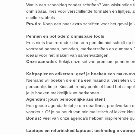
Wat is een schooldag zonder schriften? Van wiskundige fo
onmisbaar. Kies voor verschillende formaten en lijntjes, 
snelle krabbels.
Pro-tip:
Koop een paar extra schriften voor het geval je
Pennen en potloden: onmisbare tools
Er is niets frustrerender dan een pen die niet schrijft op
voorraad pennen, potloden, markeerstiften en gummen. W
ideaal voor het maken van samenvattingen.
Onze aanrader:
Bekijk onze set van premium pennen en 
Kaftpapier en etiketten: geef je boeken een make-ov
Niemand wil boeken die er na een maand al versleten uit
persoonlijk tintje. Kies uit trendy prints of houd het simp
je je boeken makkelijk kunt herkennen.
Agenda’s: jouw persoonlijke assistent
Een goede agenda helpt je om deadlines, proefwerken en v
voorkeur. Of je nu houdt van minimalistisch of lekker kleu
Bonus:
Veel van onze agenda’s hebben inspirerende qu
Laptops en refurbished laptops: technologie voorop