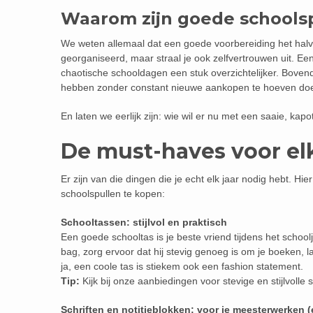
Waarom zijn goede schoolsp
We weten allemaal dat een goede voorbereiding het halve 
georganiseerd, maar straal je ook zelfvertrouwen uit. 
chaotische schooldagen een stuk overzichtelijker. Bovend
hebben zonder constant nieuwe aankopen te hoeven do
En laten we eerlijk zijn: wie wil er nu met een saaie, k
De must-haves voor el
Er zijn van die dingen die je echt elk jaar nodig hebt. Hie
schoolspullen te kopen:
Schooltassen: stijlvol en praktisch
Een goede schooltas is je beste vriend tijdens het school
bag, zorg ervoor dat hij stevig genoeg is om je boeken, la
ja, een coole tas is stiekem ook een fashion statement.
Tip:
Kijk bij onze aanbiedingen voor stevige en stijlvolle
Schriften en notitieblokken: voor je meesterwerken 