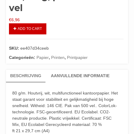
vel
€
6,96
ADD TO CART
SKU:
ee407d34ceeb
Categorieën:
Papier
,
Printen
,
Printpapier
BESCHRIJVING
AANVULLENDE INFORMATIE
80 g/m. Houtvrij, wit, multifunctioneel kantoorpapier. Het
staat garant voor stabiliteit en gelijkmatigheid bij hoge
snelheid. Witheid: 146 CIE. Pak van 500 vel.. ColorLok-
technologie. FSC-gecertificeerd. EU Ecolabel. CO2-
neutrale productie. Plastic vrijwikkel. Certificaat: FSC
Mix, EU Ecolabel Gerecycleerd materiaal: 70 %
ft 21 x 29,7 cm (A4)