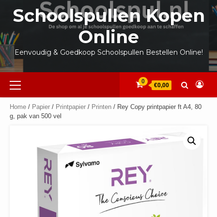
Ga
Schoolspullen Kopen
naar
de
Online
inhoud
Eenvoudig & Goedkoop Schoolspullen Bestellen Online!
Primair
0
€0,00
menu
Home
/
Papier
/
Printpapier
/
Printen
/ Rey Copy printpapier ft A4, 80
g, pak van 500 vel