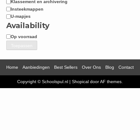
Klassement en archivering
Categorie
Insteekmappen
U-mapjes
Availability
Op voorraad
Beschikbaarheid
Toepassen
Home
Aanbiedingen
Best Sellers
Over Ons
Blog
Contact
Copyright © Schoolspul.nl
|
Shopical
door AF themes.