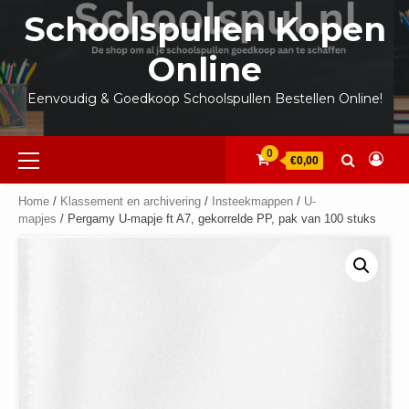
Ga
Schoolspullen Kopen
naar
de
Online
inhoud
Eenvoudig & Goedkoop Schoolspullen Bestellen Online!
Primair
0
€0,00
menu
Home
/
Klassement en archivering
/
Insteekmappen
/
U-
mapjes
/ Pergamy U-mapje ft A7, gekorrelde PP, pak van 100 stuks