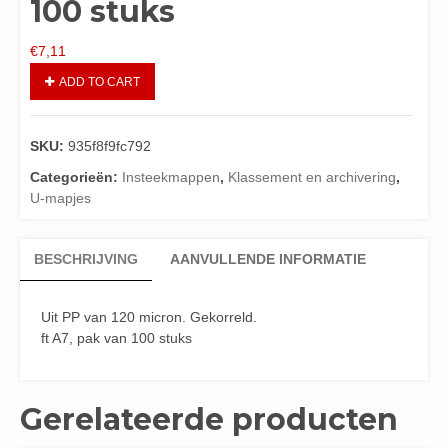
100 stuks
€
7,11
ADD TO CART
SKU:
935f8f9fc792
Categorieën:
Insteekmappen
,
Klassement en archivering
,
U-mapjes
BESCHRIJVING
AANVULLENDE INFORMATIE
Uit PP van 120 micron. Gekorreld.
ft A7, pak van 100 stuks
Gerelateerde producten